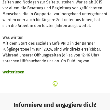
Zeiten und Notlagen zur Seite zu stehen. War es ab 2015
vor allem die Beratung und Begleitung von geflüchteten
Menschen, die in Wuppertal vorübergehend untergebracht
wurden oder auch für längere Zeit unter uns leben, hat
sich die Arbeit in den letzten Jahren ausgeweitet.
Was wir tun
Mit dem Start des sozialen Café PRIO in der Barmer
Fußgängerzone im Juni 2024, sind wir direkt erreichbar.
Während unserer Öffnungszeiten (di-sa von 12-16 Uhr)
sprechen Hilfesuchende uns an. Ob Duldung von
Geflüchteten, drohende Abschiebung, Sorgen mit den
Weiterlesen
Kindern, Schulden, drohende Wohnungslosigkeit,
Krankheit oder andere Sorgen, wir helfen weiter bzw.
vermitteln kompetente Hilfe.
Durch die Kooperation mit einer Hebamme und deren
regelmäßigen Beratungsangeboten in unserem Café,
kommt mit Schwangeren und Familien mit Neugeborenen
Informiere und engagiere dich!
ein neuer Personenkreis in unseren Blick. Die