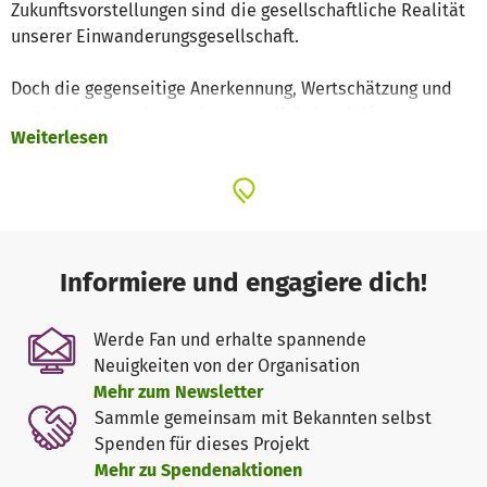
Zukunftsvorstellungen sind die gesellschaftliche Realität
unserer Einwanderungsgesellschaft.
Doch die gegenseitige Anerkennung, Wertschätzung und
praktische Gestaltung dieser Realität ist vielfach
Weiterlesen
erschwert und verhindert: Rassismus, Antisemitismus und
rechte Gewalt, insbesondere gegenüber Menschen mit
Einwanderungsgeschichte, nehmen zu. Demokratische
Werte und das Recht auf Asyl werden infrage gestellt.
Isolation und Einsamkeit steigen. Gleichzeitig fehlen
vertrauensvolle Räume, in denen sich Menschen mit, ohne
Informiere und engagiere dich!
und verschiedenen Einwanderungsgeschichten begegnen
können.
Werde Fan und erhalte spannende
Neuigkeiten von der Organisation
Mit Begegnungen die Menschen und den Zusammenhalt
Mehr zum Newsletter
stärken
Sammle gemeinsam mit Bekannten selbst
Wir bei SwaF setzen uns für eine gerechte Zukunft ein, in
Spenden für dieses Projekt
der wir unsere gesellschaftliche Vielfalt aktiv leben. In
Mehr zu Spendenaktionen
der sich alle Menschen wohlfühlen und gleichberechtigt