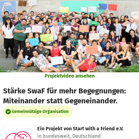
Zum Hauptinhalt springen
Erklärung zur Barrierefreiheit anzeigen
Projektvideo ansehen
Stärke SwaF für mehr Begegnungen:
Miteinander statt Gegeneinander.
Gemeinnützige Organisation
Ein Projekt von
Start with a Friend e.V.
in bundesweit, Deutschland