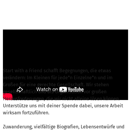
Nilab Alokuzay-Kiesinger von Start with a
Friend e.V.
ist für dieses Projekt verantwortlich
Nachricht schreiben
Start with a Friend schafft Begegnungen, die etwas
verändern: Im Kleinen für jede*n Einzelne*n und im
Großen für eine gerechte Gesellschaft. Wir stehen
gesellschaftlich und als Organisation vor großen
Herausforderungen, die wir nicht alleine lösen können.
Unterstütze uns mit deiner Spende dabei, unsere Arbeit
wirksam fortzuführen.
Zuwanderung, vielfältige Biografien, Lebensentwürfe und