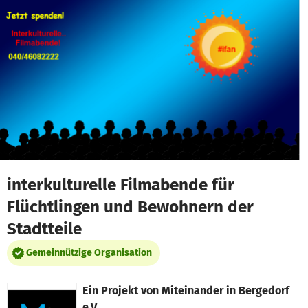
Zum Hauptinhalt springen
Erklärung zur Barrierefreiheit anzeigen
interkulturelle Filmabende für
Flüchtlingen und Bewohnern der
Stadtteile
Gemeinnützige Organisation
Ein Projekt von
Miteinander in Bergedorf
e.V.