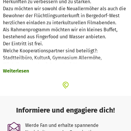
Herkünften zu verbessern und zu stärken.
Dazu möchten wir sowohl die Neuallermöher als auch die
Bewohner der Flüchtlingsunterkunft in Bergedorf-West
herzlichen einladen zu interkulturellen Filmabenden.
Als Rahmenprogramm möchten wir ein kleines Buffet,
bestehend aus Fingerfood und Wasser anbieten.
Der Eintritt ist frei.
Welche Kooperationspartner sind beteiligt?:
Stadtteilbüro, KulturA, Gymnasium Allermöhe,
Flüchtlingsunterkunft Bergedorf-West.
Weiterlesen
Was wir brauchen?
Finanzielle Unterstützung für Raummiete, Flyer Layout,
Druck, Film Lizenz, Öffentlichkeitsarbeit,
Bilder zu unserer Veranstaltungen finden liegen hier
https://www.flickr.com/photos/mib-ev/
Gemeinsam mit Euch wollen wir helfen, eine offene
Informiere und engagiere dich!
Willkommenskultur in Deutschland für Flüchtlingen zu
schaffen!
Werde Fan und erhalte spannende