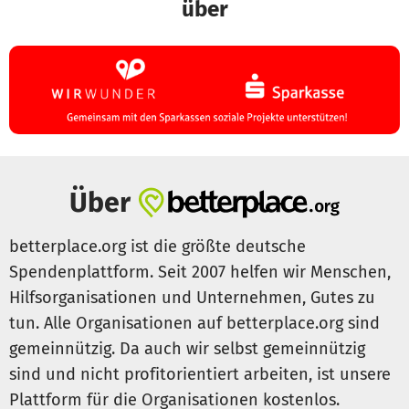
- Kinderkardiologie und pädiatrische Intensivmedizin im
über
Klinikum Großhadern
- Kinder- und Neuroorthopädie in der Harlachinger Schön
Klinik
- kbo-Kinderzentrum München
Clowns bei Münchner Senioren:
- AWO Föhrenpark (früher AWO Sozialzentrum Giesing)
- AWO Sozialzentrum Laim
Über
- MÜNCHENSTIFT Alfons-Hoffmann-Haus
- AWO Zaidman Seniorenresidenz
- Senioren- und Pflegeheim Damenstift am Luitpoldpark
betterplace.org ist die größte deutsche
- Haus der Arbeiterwohlfahrt Haidhausen
Spendenplattform. Seit 2007 helfen wir Menschen,
- MÜNCHENSTIFT Haus St. Martin
Hilfsorganisationen und Unternehmen, Gutes zu
- Horst-Salzmann-Zentrum, AWO Neuperlach
tun. Alle Organisationen auf betterplace.org sind
- Kompetenzzentrum Demenz
gemeinnützig. Da auch wir selbst gemeinnützig
- Caritas Altenheim St. Franziskus
sind und nicht profitorientiert arbeiten, ist unsere
- Gerontopsychiatrie, Isar-Amper-Klinikum Schwabing, G1
Haus 7
Plattform für die Organisationen kostenlos.