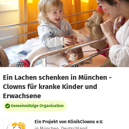
Zum Hauptinhalt springen
Erklärung zur Barrierefreiheit anzeigen
Ein Lachen schenken in München -
Clowns für kranke Kinder und
Erwachsene
Gemeinnützige Organisation
Ein Projekt von
KlinikClowns e.V.
in München, Deutschland