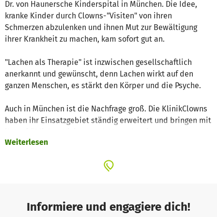
Dr. von Haunersche Kinderspital in München. Die Idee,
kranke Kinder durch Clowns-"Visiten" von ihren
Schmerzen abzulenken und ihnen Mut zur Bewältigung
ihrer Krankheit zu machen, kam sofort gut an.
"Lachen als Therapie" ist inzwischen gesellschaftlich
anerkannt und gewünscht, denn Lachen wirkt auf den
ganzen Menschen, es stärkt den Körper und die Psyche.
Auch in München ist die Nachfrage groß. Die KlinikClowns
haben ihr Einsatzgebiet ständig erweitert und bringen mit
ihren fröhlichen Visiten auch Menschen in
Weiterlesen
Seniorenheimen, Behinderteneinrichtungen, Klinik-
Stationen für schwerkranke Erwachsene,
Palliativstationen und in Hospizen zum Lachen.
Weiter unten könnt ihr sehen, wo wir in München überall
zu finden sind.
Informiere und engagiere dich!
"Ein Lachen schenken in München" können wir aber nur