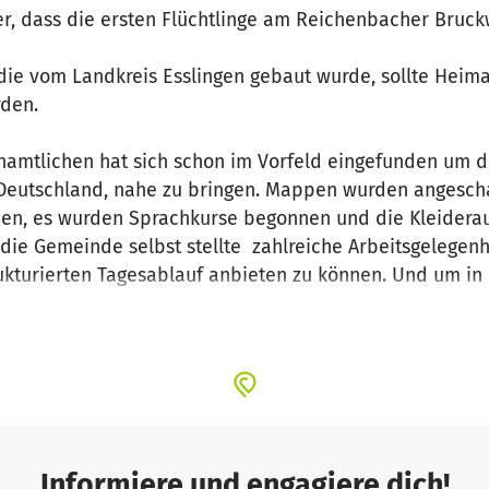
 her, dass die ersten Flüchtlinge am Reichenbacher Bruc
die vom Landkreis Esslingen gebaut wurde, sollte Heima
rden.
renamtlichen hat sich schon im Vorfeld eingefunden u
 Deutschland, nahe zu bringen. Mappen wurden angescha
en, es wurden Sprachkurse begonnen und die Kleidera
e Gemeinde selbst stellte zahlreiche Arbeitsgelegenhe
rukturierten Tagesablauf anbieten zu können. Und um 
 haben jetzt schon ihre Anerkennung als Flüchtling, s
z, besuchen Integrationskurse und fühlen sich hier wohl
egt.
ile in Reichenbach an der Fils angekommen und werden
Informiere und engagiere dich!