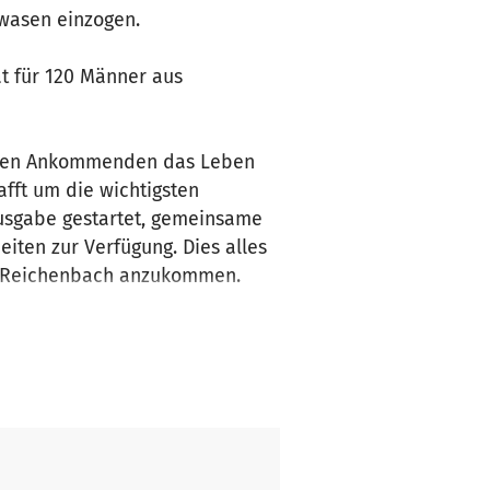
kwasen einzogen.
t für 120 Männer aus
m den Ankommenden das Leben
fft um die wichtigsten
usgabe gestartet, gemeinsame
iten zur Verfügung. Dies alles
in Reichenbach anzukommen.
uchen eine Wohnung und einen
. Sie wurden nach und nach in
 von den Ehrenamtlichen