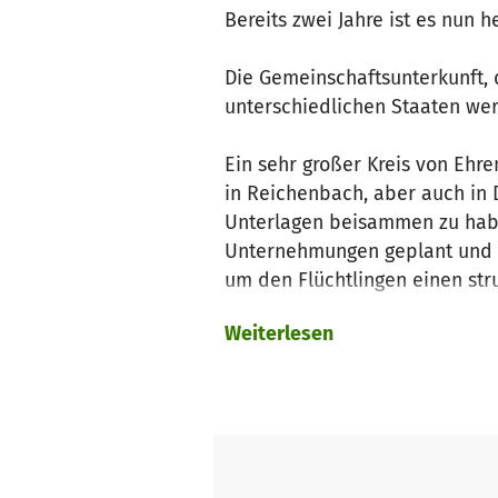
Bereits zwei Jahre ist es nun
Die Gemeinschaftsunterkunft, 
unterschiedlichen Staaten we
Ein sehr großer Kreis von Eh
in Reichenbach, aber auch in
Unterlagen beisammen zu hab
Unternehmungen geplant und di
um den Flüchtlingen einen st
Weiterlesen
Viele der Bruckwasenbewohner
Arbeits- oder Ausbildungsplat
Anschlussunterbringungen verl
Auch Familien sind mittlerwe
begeleitet.