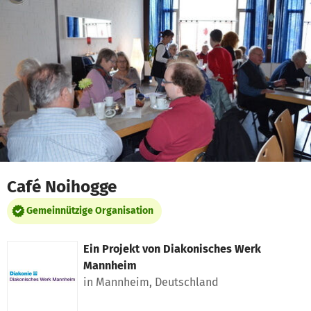
Zum Hauptinhalt springen
Erklärung zur Barrierefreiheit anzeigen
Café Noihogge
Gemeinnützige Organisation
Ein Projekt von
Diakonisches Werk
Mannheim
in Mannheim, Deutschland