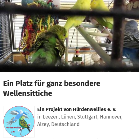
Zum Hauptinhalt springen
Erklärung zur Barrierefreiheit anzeigen
Ein Platz für ganz besondere
Wellensittiche
Ein Projekt von
Hürdenwellies e. V.
in Leezen, Lünen, Stuttgart, Hannover,
Alzey, Deutschland