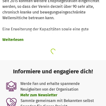
Seit 2015 konnten weitere Endpflegestellen eingerichtet
werden, so dass der Verein derzeit über 90 sehr alte,
chronisch kranke und bewegungseingeschränkte
Wellensittiche betreuen kann.
Eine Erweiterung der Kapazitäten sowie eine gute
Vernetzung mit ähnlichen Aufnahmestellen sind die
Weiterlesen
ständigen Ziele des Vereins.
Dabei wird jedoch - wie in den eigenen Haltungen auch -
streng auf die Maßgaben der Tierärztlichen Vereinigung
für den Tierschutz e.V. (TVT) und auf die gesetzlichen
Bestimmungen Wert gelegt.
Informiere und engagiere dich!
Werde Fan und erhalte spannende
Neuigkeiten von der Organisation
Mehr zum Newsletter
Sammle gemeinsam mit Bekannten selbst