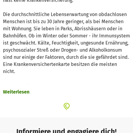
hast keine Krankenversicherung.
Die durchschnittliche Lebenserwartung von obdachlosen
Menschen ist bis zu 30 Jahre geringer, als bei Menschen
mit Wohnung. Sie leben in Parks, Abrisshäusern oder in
Bahnhöfen. Ob im Winter oder Sommer - ihr Immunsystem
ist geschwächt. Kälte, Feuchtigkeit, ungesunde Ernährung,
psychosozialer Streß oder Drogen- und Alkoholkonsum
sind nur einige der Faktoren, durch die sie gefährdet sind.
Eine Krankenversichertenkarte besitzen die meisten
nicht.
Viele schaffen es trotz akuter Beschwerden nicht,
Weiterlesen
medizinische Hilfe aufzusuchen. Ihre Scham und Angst vor
abschätzigen Blicken im Wartezimmer oder Ablehnung der
Behandlung wird zu einer scheinbar unüberwindbaren
Hürde. Auch Haustiere, die sie nicht mitnehmen können,
vereiteln den Besuch bei Ärzt:innen.
Informiere und engagiere dich!