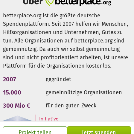
Über
Straßenambulanz, die zu den Menschen fährt. Es ist sogar
schon vorgekommen, dass das Team der
betterplace.org ist die größte deutsche
Straßenambulanz sich um einige Haustiere gekümmert
Spendenplattform. Seit 2007 helfen wir Menschen,
hat, damit ihr Besitzer mit akuten Zahnschmerzen einen
Hilfsorganisationen und Unternehmen, Gutes zu
Zahnarzt aufsuchen konnte. Auch in den Notunterkünften
tun. Alle Organisationen auf betterplace.org sind
wird medizinische Hilfe angeboten.
gemeinnützig. Da auch wir selbst gemeinnützig
All diese Angebote sind zum Großteil auf Spenden
sind und nicht profitorientiert arbeiten, ist unsere
angewiesen! Die Ambulanz für Obdachlose wird zu anteilig
Plattform für die Organisationen kostenlos.
von der
Deutsche Bahn Stiftung
gefördert.
2007
gegründet
15.000
gemeinnützige Organisationen
300 Mio €
für den guten Zweck
Projekt teilen
Jetzt spenden