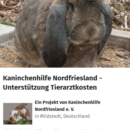
Zum Hauptinhalt springen
Erklärung zur Barrierefreiheit anzeigen
Kaninchenhilfe Nordfriesland -
Unterstützung Tierarztkosten
Ein Projekt von
Kaninchenhilfe
Nordfriesland e. V.
in Mildstedt, Deutschland