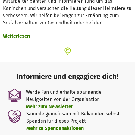
Mitarbeiter beraten und informieren rund um das
Kaninchen und versuchen die Haltung dieser Heimtiere zu
verbessern. Wir helfen bei Fragen zur Ernährung, zum
Sozialverhalten, zur Gesundheit oder bei der
Vergesellschaftung. Außerdem geben wir praktische Tipps
Weiterlesen
zum Gehegebau.
Unser Fachwissen um die speziellen Bedürfnisse der
Kaninchen setzen wir ein, um Kaninchenhaltern und
solche, die es werden wollen, über artgerechte Ernährung,
Pflege und Haltung aufzuklären und mit Rat und Tat zur
Informiere und engagiere dich!
Seite zu stehen.
Werde Fan und erhalte spannende
Außerdem unterhalten wir eine kleine Auffangstation für
Neuigkeiten von der Organisation
ausgesetzte, misshandelte und auch einfach nicht mehr
Mehr zum Newsletter
gewollte Kaninchen. Wir nehmen hauptsächlich alte,
Sammle gemeinsam mit Bekannten selbst
kranke und gehandicapte Kaninchen auf, die ihren
Spenden für dieses Projekt
Lebensabend bei uns verbringen dürfen.
Mehr zu Spendenaktionen