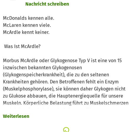
Nachricht schreiben
McDonalds kennen alle.
McLaren kennen viele.
McArdle kennt keiner.
Was Ist McArdle?
Morbus McArdle oder Glykogenose Typ V ist eine von 15
inzwischen bekannten Glykogenosen
(Glykogenspeicherkrankheit), die zu den seltenen
Krankheiten gehören. Den Betroffenen fehlt ein Enzym
(Muskelphosphorylase), sie können daher Glykogen nicht
zu Glukose abbauen, die Hauptenergiequelle für unsere
Muskeln. Körperliche Belastung führt zu Muskelschmerzen
und -krämpfen. Anhaltende Belastung führt zu
Weiterlesen
Muskelzerstörung (Rhabdomyolyse), die Abbauprodukte
verstopfen die Niere (Dunkelfärbung des Urins =
Myoglobinurie) und verursachen in schweren Fällen