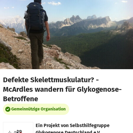
Zum Hauptinhalt springen
Erklärung zur Barrierefreiheit anzeigen
Defekte Skelettmuskulatur? -
McArdles wandern für Glykogenose-
Betroffene
Gemeinnützige Organisation
Ein Projekt von
Selbsthilfegruppe
Glykogenose Deutschland e.V.