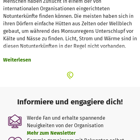
Menschen haben Zuflucht in einem der von
internationalen Organisationen eingerichteten
Notunterkünfte finden können. Die meisten haben sich in
ihren Dörfern einfache Hütten aus Zelten oder Wellblech
gebaut, um während des Monsunregens Unterschlupf vor
Kälte und Nässe zu finden. Licht, Strom und Wärme sind in
diesen Notunterkünften in der Regel nicht vorhanden.
Weiterlesen
Als internationale Klimaschutzorganisation setzt sich
atmosfair seit 10 Jahren für die Förderung sowie den
Zugang zu nachhaltigen Energiesystemen in Ländern des
Globalen Südens ein. Wir möchten daher auch in Nepal
dazu beitragen, dass die Menschen in Not von sauberer
und kostengünstiger Energie profitieren können. Als
Informiere und engagiere dich!
deutscher Partner steht uns das forum anders reisen zur
Seite, ein Verein, dessen Mitglieder sich zum nachhaltigen
Werde Fan und erhalte spannende
Tourismus verpflichten.
Neuigkeiten von der Organisation
Mehr zum Newsletter
Anfang Juli hat atmosfair zusammen mit Hauser