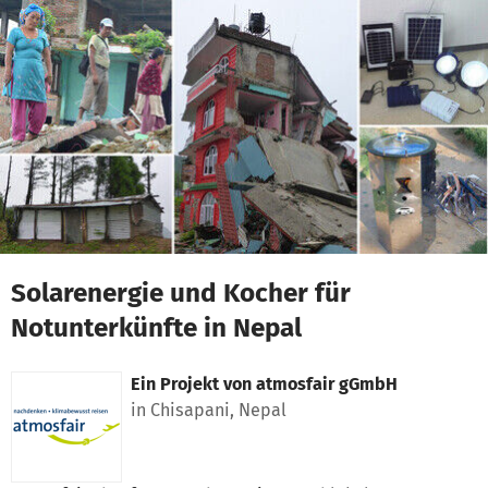
Zum Hauptinhalt springen
Erklärung zur Barrierefreiheit anzeigen
Solarenergie und Kocher für
Notunterkünfte in Nepal
Ein Projekt von
atmosfair gGmbH
in Chisapani, Nepal