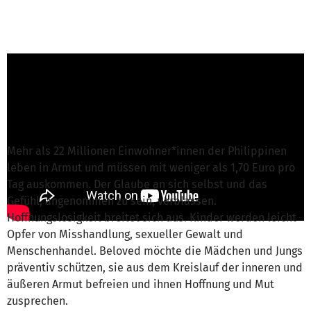
Beloved-Team von Beloved e.V.
ist für dieses
Projekt verantwortlich
Nachricht schreiben
Mehr als 22 Millionen Einwohner*innen der Philippinen
leben in Armut und müssen mit weniger als 1,70 Euro pro
Tag auskommen. Der Glaube an sich selbst und das
Gefühl, angenommen zu sein, verblassen.
Hoffnungslosigkeit breitet sich aus. Kinder werden leicht
Opfer von Misshandlung, sexueller Gewalt und
Menschenhandel. Beloved möchte die Mädchen und Jungs
präventiv schützen, sie aus dem Kreislauf der inneren und
äußeren Armut befreien und ihnen Hoffnung und Mut
zusprechen.