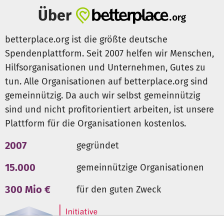
Zahnarztbesuch, eine Brille, Solarlampen, ein eigenes
Über
Business oder einmal im Leben einen Geburtstagskuchen.
Unsere kleinen und großen Projekte sollen einen
betterplace.org ist die größte deutsche
Unterschied machen...
Spendenplattform. Seit 2007 helfen wir Menschen,
Hilfsorganisationen und Unternehmen, Gutes zu
tun. Alle Organisationen auf betterplace.org sind
Wir brauchen DICH!
gemeinnützig. Da auch wir selbst gemeinnützig
1) Unterstütze unsere Herzensprojekte finanziell
sind und nicht profitorientiert arbeiten, ist unsere
Plattform für die Organisationen kostenlos.
...make hope happen!
2007
gegründet
2) Erzähle davon
15.000
gemeinnützige Organisationen
Du möchtest das Projekt unterstützen und deiner
300 Mio €
für den guten Zweck
Gemeinde, Arbeitsstelle, Freundesgruppe etc. vorstellen,
oder hast andere kreative Ideen? Wir sind nach
Möglichkeit super gerne dabei! Kontaktiere uns einfach