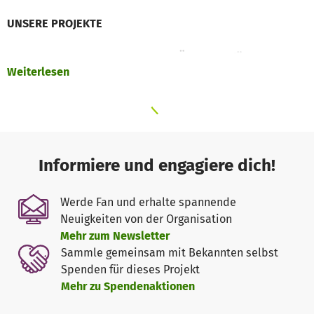
UNSERE PROJEKTE
BALIK KAANYAG - TRAUMABEWÄLTIGUNG für
Weiterlesen
BETROFFENE VON SEXUELLER GEWALT IM INTERNET
(Mindanao)
Im Therapiezentrum Balik Kaanyag (zurück zur Blüte)
erfahren von OSEC (Online Sexual Exploitation of Children)
Kinder Heilung, Sicherheit und Geborgenheit. Sie erlernen
Informiere und engagiere dich!
von Neuem Vertrauen und werden intensiv therapeutisch
begleitet.
Werde Fan und erhalte spannende
https://www.beloved-
Neuigkeiten von der Organisation
philippinen.de/projekte/therapiezentrum.html
Mehr zum Newsletter
Sammle gemeinsam mit Bekannten selbst
SCHOOL SUPPORT - JEDES KIND HAT EIN RECHT AUF
Spenden für dieses Projekt
BILDUNG (Cebu City)
Mehr zu Spendenaktionen
Der Schulbesuch auf den Philippinen ist kostenfrei.