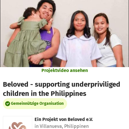
Zum Hauptinhalt springen
Erklärung zur Barrierefreiheit anzeigen
Projektvideo ansehen
Beloved - supporting underpriviliged
children in the Philippines
Gemeinnützige Organisation
Ein Projekt von
Beloved e.V.
in Villanueva, Philippinen