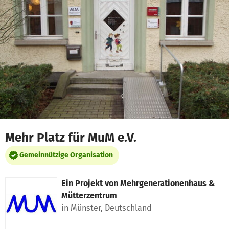
Zum Hauptinhalt springen
Erklärung zur Barrierefreiheit anzeigen
Mehr Platz für MuM e.V.
Gemeinnützige Organisation
Ein Projekt von
Mehrgenerationenhaus &
Mütterzentrum
in Münster, Deutschland