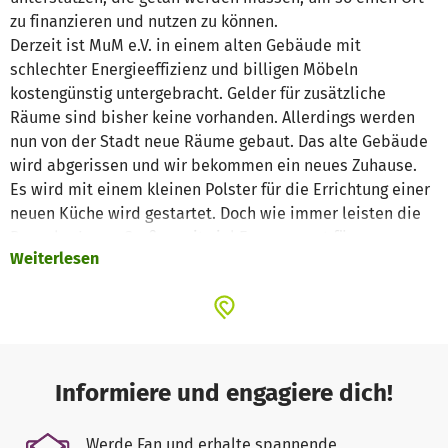
zu finanzieren und nutzen zu können.
Derzeit ist MuM e.V. in einem alten Gebäude mit
schlechter Energieeffizienz und billigen Möbeln
kostengünstig untergebracht. Gelder für zusätzliche
Räume sind bisher keine vorhanden. Allerdings werden
nun von der Stadt neue Räume gebaut. Das alte Gebäude
wird abgerissen und wir bekommen ein neues Zuhause.
Es wird mit einem kleinen Polster für die Errichtung einer
neuen Küche wird gestartet. Doch wie immer leisten die
BesucherInnen Großes mit viel Engagement für
Weiterlesen
Gievenbeck.
Zuerst musste das Stadtteilcafé sichere Stühle
bekommen. Am Ende der Aktionen steht nun der Einzug in
ein besser geeignetes Gebäude. Genauso ist es jetzt. In
ca. zwei - drei Jahren möchten wir das neue Gebäude am
Toppheidepark beziehen.
Informiere und engagiere dich!
Auf dem Weg wird es viele Dinge geben, die nur mit Geld
beschafft werden können. Im neuen Gebäude müssen wir
Werde Fan und erhalte spannende