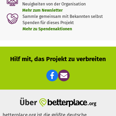
unsere laufenden Projekte wie derzeit beispielsweise in
Neuigkeiten von der Organisation
Libyen, der Ukraine, Mosambik, Äthiopien, Kamerun,
Mehr zum Newsletter
Burkina Faso und dem Tschad, aber auch, um im Fall einer
Sammle gemeinsam mit Bekannten selbst
Katastrophe schnell reagieren zu können.
Deine Spende
Spenden für dieses Projekt
ermöglicht Menschen, die alles verloren haben, Schutz,
Mehr zu Spendenaktionen
Wärme und Hoffnung.
Hilf jetzt und spende noch heute für
Menschen in Not weltweit. Dabei zählt jeder Beitrag, egal
wie groß oder klein.
Weitere Informationen über unsere Arbeit findest du auf
Hilf mit, das Projekt zu verbreiten
unserer
Webseite
. Updates zu Projekten und Einsätzen
gibt es auf
Instagram
,
Facebook
und in unserem
Newsletter
.
*
Bitte beachte, dass wir deine Spende, die du über
Betterplace vornimmst, zweckungebunden verwenden.
Das erlaubt uns, auf Katastrophen flexibel zu reagieren
Über
und mit unserer Hilfe diejenigen zu erreichen, die die
Unterstützung am dringendsten benötigen.
betterplace.org ist die größte deutsche