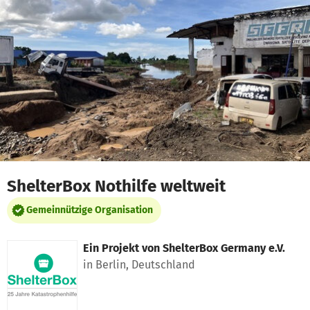
Zum Hauptinhalt springen
Erklärung zur Barrierefreiheit anzeigen
ShelterBox Nothilfe weltweit
Gemeinnützige Organisation
Ein Projekt von
ShelterBox Germany e.V.
in Berlin, Deutschland