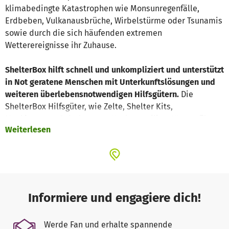
klimabedingte Katastrophen wie Monsunregenfälle,
Erdbeben, Vulkanausbrüche, Wirbelstürme oder Tsunamis
sowie durch die sich häufenden extremen
Wetterereignisse ihr Zuhause.
ShelterBox hilft schnell und unkompliziert und unterstützt
in Not geratene Menschen mit Unterkunftslösungen und
weiteren überlebensnotwendigen Hilfsgütern.
Die
ShelterBox Hilfsgüter, wie Zelte, Shelter Kits,
Moskitonetze, Solarlampen, Kochutensilien, Wasserfilter
Weiterlesen
und viele mehr, sind maßgeschneiderte Lösungen -
abgestimmt auf den Einsatzort und die Art der
Katastrophe. Kompakt verpackt sind sie ideal für den
Transport in die ganze Welt geeignet - auch in schwer
zugängliche Krisen- und Katastrophengebiete.
Informiere und engagiere dich!
ShelterBox ist flexibel und jederzeit bereit Menschen in
Not zu helfen.
Dafür benötigen wir deine Unterstützung für
Werde Fan und erhalte spannende