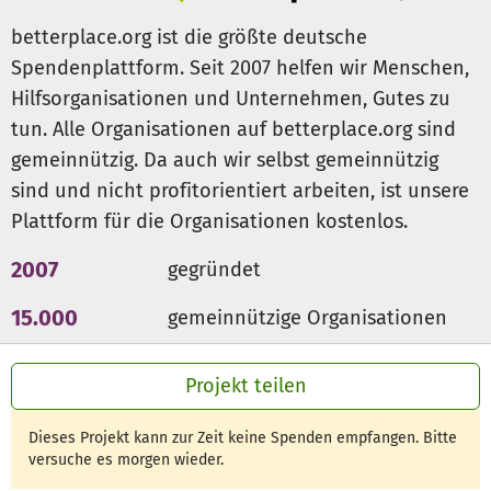
betterplace.org ist die größte deutsche
Expertinnen aus Wissenschaft und Praxis, die ihre
Spendenplattform. Seit 2007 helfen wir Menschen,
Erfahrungen im Kontext Kinderschutz in die Veranstaltung
Hilfsorganisationen und Unternehmen, Gutes zu
einbringen;
tun. Alle Organisationen auf betterplace.org sind
Eine praxisorientierte Veranstaltung die sich in
gemeinnützig. Da auch wir selbst gemeinnützig
besonderer Weise der Verbindung von Theorie und Praxis
sind und nicht profitorientiert arbeiten, ist unsere
verpflichtet sieht, indem Wissenschaftler(innen) und
Plattform für die Organisationen kostenlos.
Praktiker(innen) an die Hochschule eingeladen werden
und den Studierenden der Besuch von
2007
gegründet
Praxiseinrichtungen in Berlin ermöglicht wird;
15.000
gemeinnützige Organisationen
Gezielte Möglichkeiten zum Austausch für Studierende,
300 Mio €
für den guten Zweck
die sich im Rahmen von Seminaren, Bachelor- oder
Projekt teilen
Masterarbeiten mit Fragen des Kinderschutzes
beschäftigen;
Dieses Projekt kann zur Zeit keine Spenden empfangen. Bitte
versuche es morgen wieder.
Ein Gespräch mit der Senatorin für Bildung, Jugend und