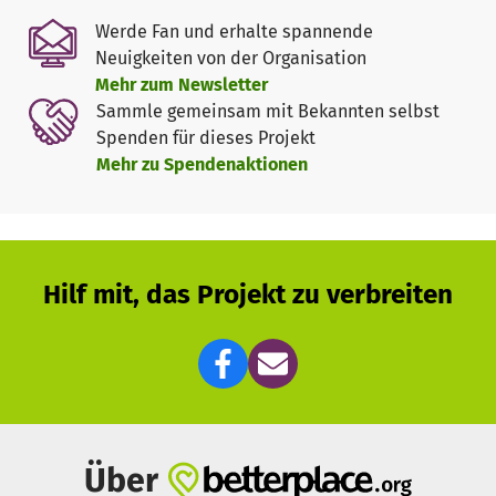
Kinderschutz zu suchen. Dies ist ein alarmierendes Signal!
Werde Fan und erhalte spannende
Aus Sicht der Kinderschutz-Zentren reicht das theoretisch
Neuigkeiten von der Organisation
erworbene Wissen an den Hochschulen nicht aus. Weder
Mehr zum Newsletter
motiviert es, für die spannende aber auch sehr
Sammle gemeinsam mit Bekannten selbst
verantwortungsvolle Arbeit, noch qualifiziert es die
Spenden für dieses Projekt
Studierenden für die komplexen Herausforderungen in der
Mehr zu Spendenaktionen
Arbeit mit Menschen, die ihre Kinder vernachlässigen,
schlagen oder misshandeln. Bereits im Studium muss
darum neben dem theoretischen Wissen auch die
Alltagspraxis erlernt werden.
Hilf mit, das Projekt zu verbreiten
Aus diesen Gründen veranstalten die Kinderschutz-
Zentren die Sommerhochschule Kinderschutz mit dem
Ziel, den Studierenden einen realistischen Eindruck von
den Praxisanforderungen ihres zukünftigen Berufes zu
vermitteln und sie optimal auf diesen vorzubereiten.
Vier Studientage, die mit Vor- und Nachbereitung 2 SWS
Über
und 5 Credit Points entsprechen;