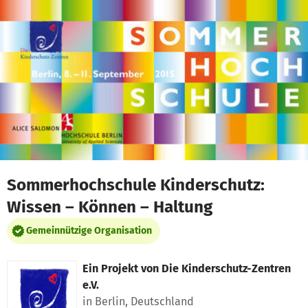
Zum Hauptinhalt springen
Erklärung zur Barrierefreiheit anzeigen
Sommerhochschule Kinderschutz:
Wissen – Können – Haltung
Gemeinnützige Organisation
Ein Projekt von
Die Kinderschutz-Zentren
e.V.
in Berlin, Deutschland