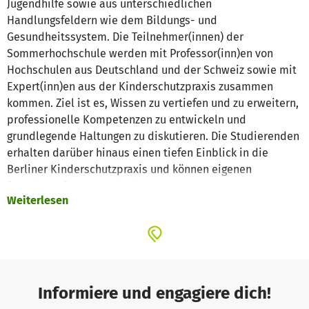
Jugendhilfe sowie aus unterschiedlichen
Handlungsfeldern wie dem Bildungs- und
Gesundheitssystem. Die Teilnehmer(innen) der
Sommerhochschule werden mit Professor(inn)en von
Hochschulen aus Deutschland und der Schweiz sowie mit
Expert(inn)en aus der Kinderschutzpraxis zusammen
kommen. Ziel ist es, Wissen zu vertiefen und zu erweitern,
professionelle Kompetenzen zu entwickeln und
grundlegende Haltungen zu diskutieren. Die Studierenden
erhalten darüber hinaus einen tiefen Einblick in die
Berliner Kinderschutzpraxis und können eigenen
Forschungsfragen nachgehen.
Weiterlesen
Die Sommerhochschule wird daneben auch ein Ort der
Begegnung und des Austauschs sein und Lust auf ein
spannendes Arbeitsfeld mit vielfältigen
Herausforderungen machen.
Leider sind immer weniger Studierende nach Ende ihres
Informiere und engagiere dich!
Studiums dazu bereit, ihre berufliche Perspektive im