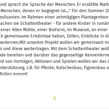
und sprach die Sprache der Menschen. Er erzählte Matt
 Menschen, denen er begegnet ist...." Für den Sommer 2
silvanien. Im Rahmen einer zehntägigen Plantagentour 
hen sie Schattentheater - für andere Kinder in rumä
 einer Alten Mühle, einer BioFarm, im Museum, an einer
 gemeinsame Erlebnisse haben, Zelten, Einblicke in di
nlernen.Mit unserem Projekt wollen wir gemeinsam mi
n und diese weitertragen. Mit dem Schattentheater wol
ude bereiten und darüber das gegenseitige Kennenlern
d von Vorträgen, Aktionen und Spielen wollen wir das 
terstützung, z.B. für Pferde, Kutschenbau, Figurenbau o
 Rollen kommt!
 aus der Stadt und auf dem Land
che Einrichtungen