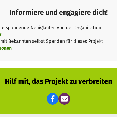
Informiere und engagiere dich!
te spannende Neuigkeiten von der Organisation
jekt:
r
inzigartig in ihrem Format: Wir sind über 10 Tagen mit
it Bekannten selbst Spenden für dieses Projekt
 um die Themen Toleranz, Offenheit für das Andere, kul
ionen
dern aus Deutschland und Rumänien wollen wir ein Proj
Hilf mit, das Projekt zu verbreiten