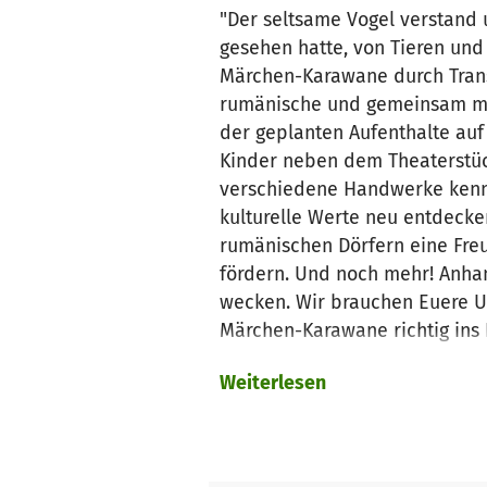
"Der seltsame Vogel verstand 
gesehen hatte, von Tieren und
Märchen-Karawane durch Trans
rumänische und gemeinsam mac
der geplanten Aufenthalte auf
Kinder neben dem Theaterstück
verschiedene Handwerke kenne
kulturelle Werte neu entdecke
rumänischen Dörfern eine Fre
fördern. Und noch mehr! Anhan
wecken. Wir brauchen Euere Un
Märchen-Karawane richtig ins
Weiterlesen
Unsere Zielgruppen:
Kinder und Eltern/Erwachsene
Kulturelle Einrichtungen
Schulen und andere pädagogis