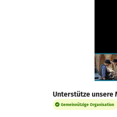
Zum Hauptinhalt springen
Erklärung zur Barrierefreiheit anzeigen
Unterstütze unsere 
Gemeinnützige Organisation