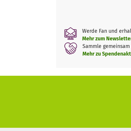
Lehrern, Erzieher
Umweltschützer
Massmedia
Werde Fan und erhal
Das Besondere an unserem Pro
Mehr zum Newslette
Unsere Märchen-Karawane ist e
Sammle gemeinsam m
unterwegs, um Botschaften rund
Mehr zu Spendenakt
vermitteln. Gemeinsam mit Kin
will!