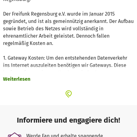
Der Freifunk Regensburg e.V. wurde im Januar 2015
gegründet, und ist als gemeinnützig anerkannt. Der Aufbau
sowie Betrieb des Netzes wird vollständig in
ehrenamtlicher Arbeit geleistet. Dennoch fallen
regelmäßig Kosten an.
1. Gateway Kosten: Um den entstehenden Datenverkehr
ins Internet auszuleiten benötigen wir Gateways. Diese
laufen auf angemieteter Hardware in Rechenzentren.
Weiterlesen
2. Richtfunkinfrastruktur: Um den entstehenden
Datenverkehr vom Knoten nicht nur per Tunnel sondern
direkt per Richtfunk ausleiten zu können, haben wir damit
begonnen eine entsprechende Infrastruktur zu erreichten.
Auch bei Verwendung sehr kosteneffektiver Hardware
Informiere und engagiere dich!
fallen hier Kosten an.
Werde Fan und erhalte spannende