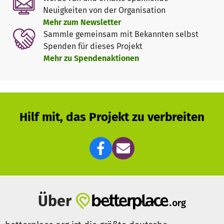
3. Drucksachen: Um die Verbreitung von Freifunk weiter
Neuigkeiten von der Organisation
voran zu treiben, benötigen wir mittelfristig verschiedene
Mehr zum Newsletter
Drucksachen, u.A. einen Nachbarschaftsflyer, Gastroflyer,
Sammle gemeinsam mit Bekannten selbst
Routeraufkleber und eventuell ein allgemeines Handout.
Spenden für dieses Projekt
Mehr zu Spendenaktionen
Hilf dem gemeinnützigen Freifunk Regensburg e.V. zu
wachsen, und unterstütze uns finanziell.
Aktuelle News auf unserer Webseite
https://regensburg.freifunk.net/news/
Hilf mit, das Projekt zu verbreiten
Kleine Updates und Informationen Twitter
https://twitter.com/freifunkRGB
Über