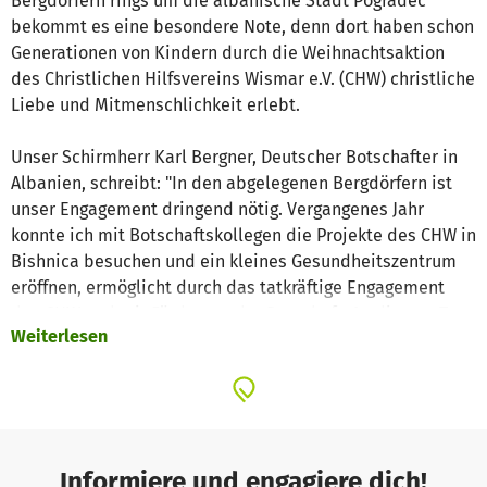
Bergdörfern rings um die albanische Stadt Pogradec
bekommt es eine besondere Note, denn dort haben schon
Generationen von Kindern durch die Weihnachtsaktion
des Christlichen Hilfsvereins Wismar e.V. (CHW) christliche
Liebe und Mitmenschlichkeit erlebt.
Unser Schirmherr Karl Bergner, Deutscher Botschafter in
Albanien, schreibt: "In den abgelegenen Bergdörfern ist
unser Engagement dringend nötig. Vergangenes Jahr
konnte ich mit Botschaftskollegen die Projekte des CHW in
Bishnica besuchen und ein kleines Gesundheitszentrum
eröffnen, ­ermöglicht durch das tatkräftige Engagement
des CHW und mit Förderung der Botschaft. An diesem Tag
Weiterlesen
habe ich Albanien noch einmal aus einer anderen
Perspektive ­kennengelernt. Nach dieser Erfahrung haben
unsere Botschaftsmitarbeiterinnen bei einer
Weihnachtsmarktaktion im Dezember in Tirana einen Erlös
von 2000 Euro erzielt und für die Arbeit in Bishnica zur
Verfügung gestellt.
Informiere und engagiere dich!