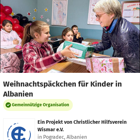
Zum Hauptinhalt springen
Erklärung zur Barrierefreiheit anzeigen
Weihnachtspäckchen für Kinder in
Albanien
Gemeinnützige Organisation
Ein Projekt von
Christlicher Hilfsverein
Wismar e.V.
in Pogradec, Albanien