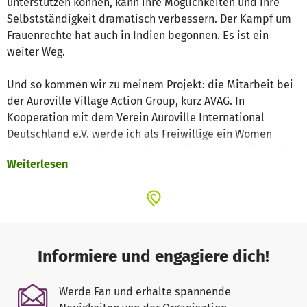
unterstützen können, kann ihre Möglichkeiten und ihre
Selbstständigkeit dramatisch verbessern. Der Kampf um
Frauenrechte hat auch in Indien begonnen. Es ist ein
weiter Weg.
Und so kommen wir zu meinem Projekt: die Mitarbeit bei
der Auroville Village Action Group, kurz AVAG. In
Kooperation mit dem Verein Auroville International
Deutschland e.V. werde ich als Freiwillige ein Women
Empowerment Projekt im Süden Indiens unterstützen. Es
Weiterlesen
gibt dabei mehrere Teilbereiche: zum einen eine
Schneiderei und Stickerei, in der Existenzgründung durch
Training auf diesem Gebiet aufgebaut wird. Dies wird
zusätzlich durch die Vergabe von Kleinkrediten und
Marketing unterstützt.
Ein anderer wichtiger Bereich des Projekts sind
Informiere und engagiere dich!
Selbsthilfegruppen, in denen sich Frauen austauschen
können. Der dritte Bereich, auf den das Projekt viel Wert
Werde Fan und erhalte spannende
legt, ist Gemeinschaftsentwicklung zwischen den Dörfern