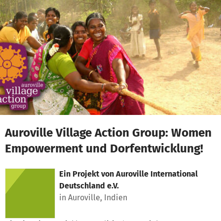
Zum Hauptinhalt springen
Erklärung zur Barrierefreiheit anzeigen
Auroville Village Action Group: Women
Empowerment und Dorfentwicklung!
Ein Projekt von
Auroville International
Deutschland e.V.
in Auroville, Indien