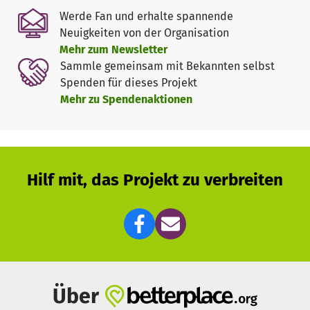
- Austausch in Netzwerken,
Werde Fan und erhalte spannende
- steter Kontakt zu allen Beteiligten,
Neuigkeiten von der Organisation
- Begleitung unserer langjährigen arabischen
Mehr zum Newsletter
Kiezcafébesucherinnen als Multiplikatorinnen,
Sammle gemeinsam mit Bekannten selbst
- Projektevaluation.
Spenden für dieses Projekt
Mehr zu Spendenaktionen
Unsere Patenschaften liegen uns am Herzen! Wir freuen
uns über Spenden, die uns helfen, Patenschaften
langfristig aufzubauen und zu begleiten.
So bleiben wir
unabhängig von Ausschreibungstrends.
Hilf mit, das Projekt zu verbreiten
Im Berliner Stadtbezirk Wedding leben Menschen
unterschiedlichster Kulturen und Religionen. In der
Umgebung des Vereins WIR GESTALTEN e.V. liegt der
Einwohneranteil mit Migrationshintergrund bei knapp 60
% bzw. 85 % bei den unter 18 Jährigen und wird weiterhin
steigen. Diese Tatsache prägt die Alltagswelt hinsichtlich
sprachlicher und kultureller Vielfalt erheblich,
Über
Bildungschancen sind ungleich verteilt. Der Anteil an