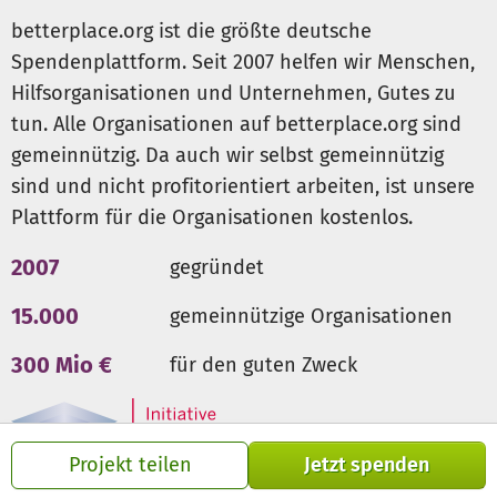
Kindern mit Sprachdefiziten im Vorschulalter beträgt rund
betterplace.org ist die größte deutsche
63 %. Diesem erheblichen Unterstützungsbedarf kann
Spendenplattform. Seit 2007 helfen wir Menschen,
Schule nur unzureichend nachkommen.
Hilfsorganisationen und Unternehmen, Gutes zu
Deshalb vermittelt WIR GESTALTEN e.V ehrenamtliche
tun. Alle Organisationen auf betterplace.org sind
Pat*innen an Kinder und Jugendliche mit
Migrationshintergrund. Durch gemeinsame
gemeinnützig. Da auch wir selbst gemeinnützig
Freizeitgestaltung, durch Unterstützung bei den
sind und nicht profitorientiert arbeiten, ist unsere
Hausaufgaben und bei der Ausbildungsplatzsuche, durch
Plattform für die Organisationen kostenlos.
Austausch über unterschiedliche Lebensgewohnheiten
wird Integration zu einem gemeinsamen
2007
gegründet
Entwicklungsprozess.
15.000
gemeinnützige Organisationen
300 Mio €
für den guten Zweck
Projekt teilen
Jetzt spenden