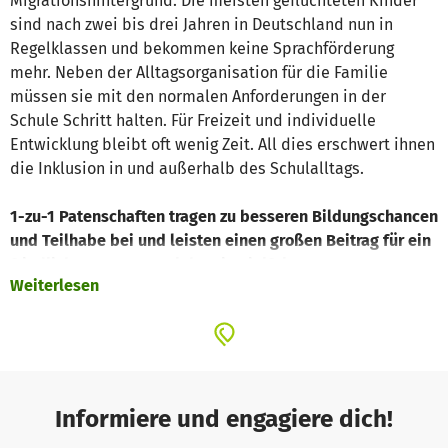
Migrationshintergrund. Die meisten geflüchteten Kinder
sind nach zwei bis drei Jahren in Deutschland nun in
Regelklassen und bekommen keine Sprachförderung
mehr. Neben der Alltagsorganisation für die Familie
müssen sie mit den normalen Anforderungen in der
Schule Schritt halten. Für Freizeit und individuelle
Entwicklung bleibt oft wenig Zeit. All dies erschwert ihnen
die Inklusion in und außerhalb des Schulalltags.
1-zu-1 Patenschaften tragen zu besseren Bildungschancen
und Teilhabe bei und leisten einen großen Beitrag für ein
friedliches Zusammenleben in Vielfalt!
Weiterlesen
Patenschaften wirken am nachhaltigsten, wenn sie gut
begleitet sind. Deshalb liegt uns eine gute Koordination
am Herzen! Das bedeutet:
- intensive Kennenlerngespräche mit allen Beteiligten,
- fachliche Schulungen für Ehrenamtliche,
Informiere und engagiere dich!
- Öffentlichkeitsarbeit,