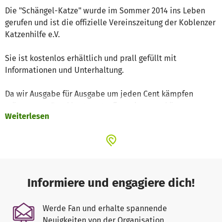
Die "Schängel-Katze" wurde im Sommer 2014 ins Leben
gerufen und ist die offizielle Vereinszeitung der Koblenzer
Katzenhilfe e.V.
Sie ist kostenlos erhältlich und prall gefüllt mit
Informationen und Unterhaltung.
Da wir Ausgabe für Ausgabe um jeden Cent kämpfen
müssen, um Druckkosten etc. finanzieren zu können,
Weiterlesen
bitten wir an dieser Stelle um Ihre Unterstützung.
Denn: Die Zeitung soll für jeden kostenlos bleiben, damit
unser Anliegen weit verbreitet wird:
Aktiver Katzenschutz in unserer Region.
Informiere und engagiere dich!
Die Ausgaben sind auch online verfügbar unter
www.schaengelkatze.de, dort können Sie sich ein Bild
Werde Fan und erhalte spannende
unserer ehrenamtlichen Arbeit rund um die Zeitung
Neuigkeiten von der Organisation