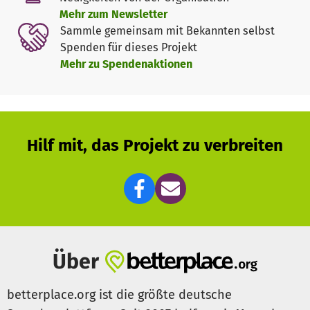
machen und sehen, wofür Sie spenden.
Mehr zum Newsletter
Sammle gemeinsam mit Bekannten selbst
Die Ausgaben werden an unsere Mitglieder, sowie bei
Spenden für dieses Projekt
Tierärzten, Friseuren etc. als Mitnehm-Exemplare
Mehr zu Spendenaktionen
ausgelegt. So werden wichtige Themen, wie die Kastration
angesprochen und erreichen ein breites Publikum.
Über eine Spende, sei Sie noch so klein, würden wir uns
freuen und danken Ihnen für die Unterstützung für ein
Hilf mit, das Projekt zu verbreiten
Projekt, auf das wir sehr stolz sind!
Über
betterplace.org ist die größte deutsche