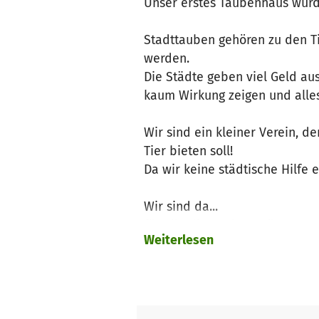
Unser erstes Taubenhaus wurd
Stadttauben gehören zu den Ti
werden.
Die Städte geben viel Geld a
kaum Wirkung zeigen und alles
Wir sind ein kleiner Verein,
Tier bieten soll!
Da wir keine städtische Hilfe
Wir sind da...
für alle die Tauben mögen,
Weiterlesen
für alle die Tauben nicht möge
für die Tauben!
Was wir bieten können, ist ein