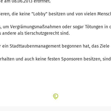
e am 08.06.2013 eröffnet.
eren, die keine "Lobby" besitzen und von vielen Mensch
us, um Vergrämungsmaßnahmen oder sogar Tötungen in di
 andere als tierschutzgerecht sind.
 der ein Stadttaubenmanagement begonnen hat, das Ziel
 erhalten und auch keine festen Sponsoren besitzen, si
n,
 nachhaltiges Projekt mit Lösungen für viele Probleme: