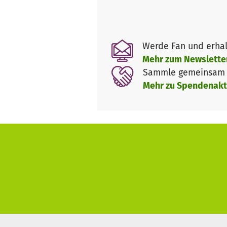
- Das System ist tierschutzgere
- kontrollierte Bruten - der A
- Artgerechte Fütterung - der
Werde Fan und erhal
abgesetzt. Fassaden der Stad
Mehr zum Newslette
entsorgt).
Sammle gemeinsam m
- Tauben sind ehemalige Haus-
Mehr zu Spendenakt
oder lang an. Die Vögel sind n
Taubenhaus.
- Darüber hinaus bieten diese 
einzelnen "Taubenbrennpunkte
- Aufnahme von verletzten, gef
- Rückführung von gefundenen 
Stadttaubenmanagement steht 
Daher bitten wir um Mithilfe, 
Vielen Dank!