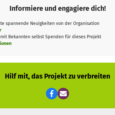
cht!
Informiere und engagiere dich!
ustausch von Eiern verringert langfristig die Taubenpopul
 Gesundheitszustand der Tauben wird verbessert und so
te spannende Neuigkeiten von der Organisation
tgebäude werden geschont (80% des Kots wird im Taub
r
it Bekannten selbst Spenden für dieses Projekt
 und Nutztiere: Wenn ihnen ein Heimatschlag geboten w
ionen
icht mehr so geballt auf den Straßen, sondern verweile
Projekte noch viel mehr Hilfestellungen: Umsiedelung vo
n", um Lösungen zu finden, Aufklärungsarbeit.
undenen Tieren. (Entlastung der hiesigen Tierschutzstat
Hilf mit, das Projekt zu verbreiten
Brieftauben, Rasse- und Ziertauben, die sich sonst der
im Sinne des aufkeimenden Bewusstseins für Natur, Tie
damit unser Projekt bestehen bleiben und sich zukünfti