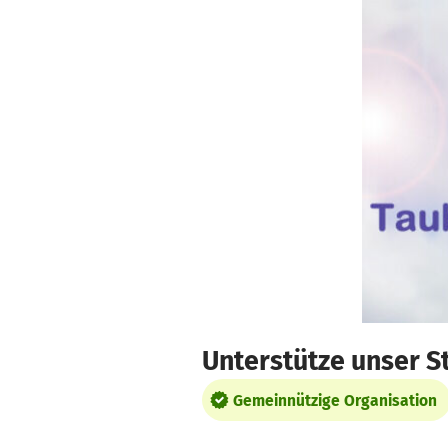
Zum Hauptinhalt springen
Erklärung zur Barrierefreiheit anzeigen
Unterstütze unser S
Gemeinnützige Organisation