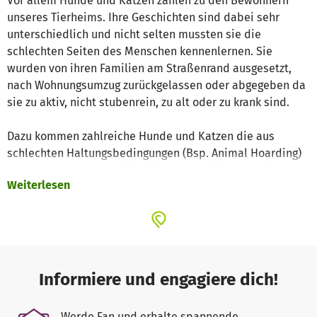
Vor allem Hunde und Katzen zählen zu den Bewohnern
unseres Tierheims. Ihre Geschichten sind dabei sehr
unterschiedlich und nicht selten mussten sie die
schlechten Seiten des Menschen kennenlernen. Sie
wurden von ihren Familien am Straßenrand ausgesetzt,
nach Wohnungsumzug zurückgelassen oder abgegeben da
sie zu aktiv, nicht stubenrein, zu alt oder zu krank sind.
Dazu kommen zahlreiche Hunde und Katzen die aus
schlechten Haltungsbedingungen (Bsp. Animal Hoarding)
stammen aber auch viele, die aus den Tötungsstationen
Weiterlesen
des europäischen Auslands gerettet werden konnten. Sie
alle werden aufgenommen, verpflegt, medizinisch
versorgt und artgerecht in ein neues Zuhause vermittelt.
Um all diese Aufgaben und auch die Kosten zu stemmen,
brauchen wir deine Unterstützung. Unser Verein finanziert
Informiere und engagiere dich!
sich vorrangig durch Spendengelder. Jede Unterstützung
zählt und kommt unseren Schützlingen, Samtpfoten und
Werde Fan und erhalte spannende