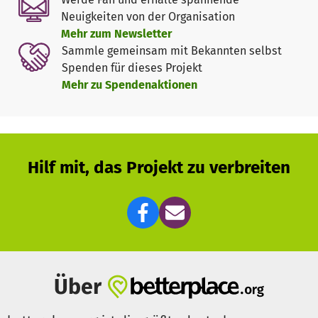
Fellnasen zu Gute.
Neuigkeiten von der Organisation
Mehr zum Newsletter
Infos zu den einzelnen Spendenaufrufen:
Sammle gemeinsam mit Bekannten selbst
Spenden für dieses Projekt
Bedarf 1: Arztkosten für die geretteten "Scheunen" -
Mehr zu Spendenaktionen
Katzen. Zur Stemmung der Arztkosten brauchen wir
Unterstützung. Dazu gehören die Kastrationskosten und
medizinische Grundversorgung sowie natürlich
Operationskosten etc. für unsere Notfelle. Weitere
Informationen auf unserer Webseite.
Hilf mit, das Projekt zu verbreiten
Bedarf 2: Die Kastration von Katzen und Kater, in erster
Linie freilebende, stellt einen wichtigen Aufgabenbereich
seit Gründung des Vereins dar. Nur die Kastration der
„Wildlinge“ kann Leid und Elend nachhaltig verhindern.
Jeden Monat werden durchschnittlich 10 Katzen / Kater
Über
kastriert, versorgt und nach ihrer Genesung wieder in
ihren angestammten Lebensraum zurückgeführt.