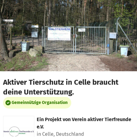
Zum Hauptinhalt springen
Erklärung zur Barrierefreiheit anzeigen
Aktiver Tierschutz in Celle braucht
deine Unterstützung.
Gemeinnützige Organisation
Ein Projekt von
Verein aktiver Tierfreunde
e.V.
in Celle, Deutschland