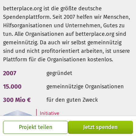
am Haus. In der Werkstatt können sie Holzarbeiten
betterplace.org ist die größte deutsche
erlernen und recyceln alte Plastikflaschen, aus denen sie
Spendenplattform. Seit 2007 helfen wir Menschen,
Besen zum Verkauf herstellen. Eine Psychologin arbeitet
Hilfsorganisationen und Unternehmen, Gutes zu
mit den Patienten ehrenamtlich ihre Vergangenheit auf.
tun. Alle Organisationen auf betterplace.org sind
Sie werden außerdem ärztlich versorgt und können an
Aktivitäten wie Meditation oder Capoeira teilnehmen.
gemeinnützig. Da auch wir selbst gemeinnützig
sind und nicht profitorientiert arbeiten, ist unsere
Das Projekt finanziert sich von Spenden aus Brasilien und
Plattform für die Organisationen kostenlos.
Deutschland. Da es noch nicht über ausreichend Spenden
verfügt, steckt Projektgründer Flávio viel eigene Mittel in
2007
gegründet
das Projekt. Flávio hat den Drogen-Albtraum selbst hinter
sich gelassen. Er ist inzwischen über 60 Jahre alt, ist
15.000
gemeinnützige Organisationen
verheiratet, hat zwei Kinder und lebt von den Einkünften
300 Mio €
für den guten Zweck
einer kleinen Touristenpension. Das Casa Dia leitet er
ehrenamtlich.
Hintergrund: Seit einigen Jahren ist die Drogenkriminalität
Projekt teilen
Jetzt spenden
in der brasilianischen Kleinstadt Arraial d’Ajuda