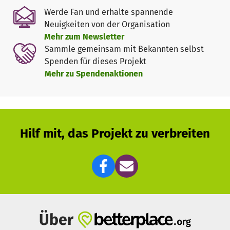
sorgen.
Werde Fan und erhalte spannende
Neuigkeiten von der Organisation
Dann erlitt das Anti-Drogen-Projekt einen Rückschlag: Der
Mehr zum Newsletter
Mietvertrag für das Zentrum wurde nicht verlängert. Mit
Sammle gemeinsam mit Bekannten selbst
der Unterstützung von Spendern in Brasilien und
Spenden für dieses Projekt
Deutschland und den bloßen Händen der Menschen im
Mehr zu Spendenaktionen
Rehabilitationsprojekt bauten sie ein neues Haus. Es
wirkt ein wenig gedrungen und improvisiert, aber
trotzdem bringt es Jahr für Jahr viele Menschen hervor, die
seit langem erstmals wieder Glück und Hoffnung in sich
spüren.
Hilf mit, das Projekt zu verbreiten
Das Casa Dia betreut zwischen 30 bis 35 Menschen pro
Monat. Im Jahr sind es über 100, die hier eine Chance auf
einen Neuanfang ohne Drogen erhalten. Sie bleiben
mindesens drei Monate im Casa Dia, wo sie zweimal pro
Tag an den Sitzungen der Anonymen Narkotiker
teilnehmen. Sie kümmern sich selbst um den Garten, die
Über
Tiere, die Verpflegung, die Sauberkeit und die Arbeiten