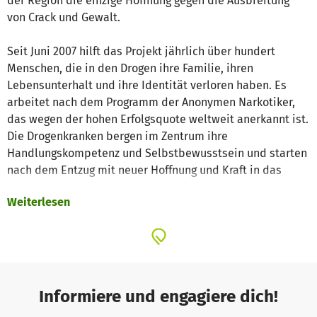
der Region die einzige Hoffnung gegen die Ausbreitung
von Crack und Gewalt.
Seit Juni 2007 hilft das Projekt jährlich über hundert
Menschen, die in den Drogen ihre Familie, ihren
Lebensunterhalt und ihre Identität verloren haben. Es
arbeitet nach dem Programm der Anonymen Narkotiker,
das wegen der hohen Erfolgsquote weltweit anerkannt ist.
Die Drogenkranken bergen im Zentrum ihre
Handlungskompetenz und Selbstbewusstsein und starten
nach dem Entzug mit neuer Hoffnung und Kraft in das
Leben.
Weiterlesen
Nach nur drei Jahren hat das Casa Dia in der Region eine
Erfolgsstory geschrieben. Für die gute Arbeit wurde es von
allen Seiten gelobt. Junge Leute, die in die
Drogenkriminalität abrutschten, entdeckten hier den
Wunsch, ihre Fehltritte wieder gut zu machen. Väter
Informiere und engagiere dich!
begonnen nach dem Entzug wieder für ihre Familien zu