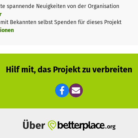
 kann auch eine Substitutionstherapie helfen. Bei der T
te spannende Neuigkeiten von der Organisation
er Infusion.
r
it Bekannten selbst Spenden für dieses Projekt
trypsin:
ionen
in wird in den Leberzellen gebildet.
utkreislauf.
eiß in allen Körpergeweben finden lässt, spielt es vor
Hilf mit, das Projekt zu verbreiten
t ständig mit Krankheitserregern konfrontiert wird, ver
Erreger zerstören können. Bei diesen Stoffen handelt es
nnen jedoch nicht zwischen
t der Körper molekulare „Schutzschilde“, die das eige
nzyme schützen. Das Alpha-1-Antitrypsin spielt eine sol
Über
ebenswichtige Atemorgan nicht in Mitleidenschaft gezo
ichtigen Eiweiß, sodass die Lunge mit der Zeit immer 