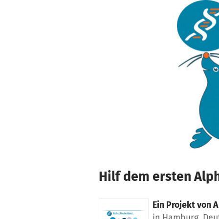
Zum Hauptinhalt springen
Erklärung zur Barrierefreiheit anzeigen
Hilf dem ersten Alp
Ein Projekt von
A
in Hamburg, Deu