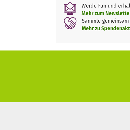
bronchienerweiternden Mitteln
Werde Fan und erhal
fehlende Alpha-1-Antitrypsin p
Mehr zum Newslette
Sammle gemeinsam m
Das Schutzeiweiß Alpha-1-Anti
Mehr zu Spendenakt
• Das Eiweiß Alpha-1-Antitryps
• Von dort gelangt es in den Bl
• Auch wenn sich das Schutzeiw
entscheidende Rolle.
Da die Lunge durch die Atemluf
besondere Stoffe, die solche 
Enzyme (Proteasen). Diese kö
• Fremdsubstanzen und
• körpereigenem Gewebe
unterscheiden. Daher benötig
durch die Eiweiß-spaltenden E
das Lungengewebe, damit das l
mangelt es jedoch an diesem w