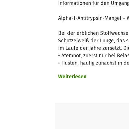
Informationen für den Umgang 
Alpha-1-Antitrypsin-Mangel – 
Bei der erblichen Stoffwechsel
Schutzeiweiß der Lunge, das 
im Laufe der Jahre zersetzt. D
• Atemnot, zuerst nur bei Bela
• Husten, häufig zunächst in 
• Auswurf, in vielen Variatione
Weiterlesen
bemerkbar machen. Auch erhöh
nehmen Betroffene diese Sympt
Erkrankungen zählt, schätzen E
Da die Hauptsymptome des Alp
zutreffen, wird bei vielen Bet
einfacher Testmethoden nachge
es stehen aber verschiedene 