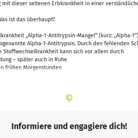
mit dieser seltenen Erbkrankheit in einer verständlich
Was ist das überhaupt?
krankheit „Alpha-1-Antitrypsin-Mangel“ (kurz: „Alpha-1“)
sogenannte Alpha-1-Antitrypsin. Durch den fehlenden S
ie Stoffwechselkrankheit kann sich vor allem durch
stung – später auch in Ruhe
den frühen Morgenstunden
n
te Leberwerte können ein Anzeichen für einen Alpha-1-
ome erstmals im Alter von 35 bis 45 Jahren wahr. Obgl
xperten, dass es allein in Deutschland rund 12.000 „Alp
ha-1-Antitrypsin-Mangels auch auf andere Erkrankung
roffenen die Krankheit lange Zeit nicht erkannt. Dabei k
wiesen bzw. ausgeschlossen werden. Als Gendefekt ist 
Informiere und engagiere dich!
Therapiemöglichkeiten zur Verfügung, um den Verlauf 