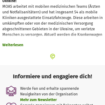
Ukraine:
MOAS arbeitet mit mobilen medizinischen Teams (Ärzten
und Notfallsanitätern) und hat insgesamt 54 als mobile
Kliniken ausgestattete Einsatzfahrzeuge. Diese arbeiten in
umkämpften oder von der medizinischen Versorgung
abgeschnittenen Gebieten in der Ukraine, um verletze
Menschen zu versorgen. Aktuell werden die Krankenwagen
auch eingesetzt, um Verletzte oder Schwerkranke aus
Weiterlesen
diesen Gebieten zu evakuieren, die vor Ort nicht mehr
behandelt werden können. Für die Arbeit benötigen wir
dringend Medikamente, Verbandsmaterial, kugelsichere
Westen, Schutzhelme usw. aber auch medizinisches Gerät
wie mobile Ultraschallgeräte.
Informiere und engagiere dich!
Mittelmeer:
MOAS wurde 2014 gegründet und war die erste private
Werde Fan und erhalte spannende
Rettungsorganisation im Mittelmeer. Mit dem
Neuigkeiten von der Organisation
Rettungsschiff Phoenix und zeitweise mit dem Schiff
Mehr zum Newsletter
Responder Topaz hat MOAS von August 2014 bis August