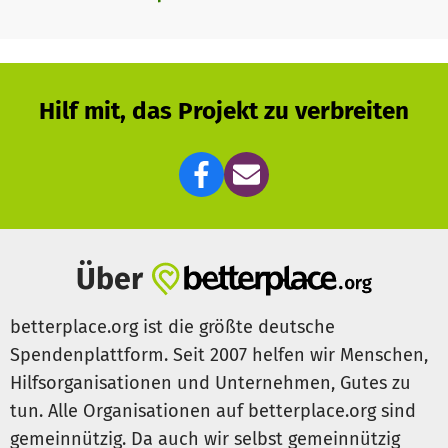
überzeugt, dass der Betrieb des ORWOhauses den
beteiligten Jugendlichen und jungen Erwachsenen
wertvolle Sozialisierungs-, Beschäftigungs- und
Partizipationsmöglichkeiten gibt, die außerhalb des
Projektes im sozialen Brennpunkt Marzahn-Hellersdorf so
Hilf mit, das Projekt zu verbreiten
nicht gegeben sind.
Nun gilt es, diese Chance auch denjenigen zu geben, die
noch nicht den Schritt gemacht haben, eine Band zu
gründen oder gar ein Instrument zu lernen, weil sie nie
dazu angeregt wurden oder sich das eben nicht leisten
können.
Über
betterplace.org ist die größte deutsche
Spendenplattform. Seit 2007 helfen wir Menschen,
Hilfsorganisationen und Unternehmen, Gutes zu
tun. Alle Organisationen auf betterplace.org sind
gemeinnützig. Da auch wir selbst gemeinnützig