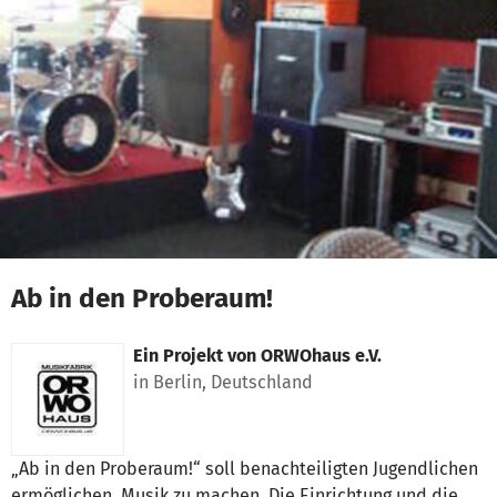
Zum Hauptinhalt springen
Erklärung zur Barrierefreiheit anzeigen
Ab in den Proberaum!
Ein Projekt von
ORWOhaus e.V.
in Berlin, Deutschland
„Ab in den Proberaum!“ soll benachteiligten Jugendlichen
ermöglichen, Musik zu machen. Die Einrichtung und die