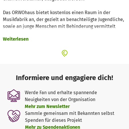
Das ORWOhaus bietet kostenlos einen Raum in der
Musikfabrik an, der gezielt an benachteiligte Jugendliche,
sowie an junge Menschen mit Behinderung vermittelt
wird.
Weiterlesen
Unter ehrenamtlicher Aufsicht von Musikern aus dem
ORWOhaus und/ oder Betreuern der beteiligten Vereine
haben die Jugendlichen mehrere Stunden in der Woche
die Möglichkeit, sich musikalisch auszutoben und
miteinander kreativ zu werden. Ferner soll in dem Raum
eine günstige Aufnahmemöglichkeit eingebaut werden.
Informiere und engagiere dich!
Schließlich ist das Musikmachen ein sozial fruchtbarer
Werde Fan und erhalte spannende
Prozess, bei dem Zuhören und Gegenseitigkeit vom
Neuigkeiten von der Organisation
Wunsch zum Gebot wird. Das ORWOhaus ist so zum
Mehr zum Newsletter
Treffpunkt für mehrere Hundert Jugendliche geworden. Ob
Sammle gemeinsam mit Bekannten selbst
beim Proben, beim Treffen in der ORWOhaus Kantine oder
Spenden für dieses Projekt
im Rahmen unserer Veranstaltungen: Wir sind fest
Mehr zu Spendenaktionen