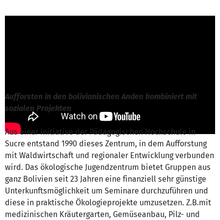
A. Dehmel von Jugend - Bildung - Hilfe in
Bolivien e.V.
ist für dieses Projekt
verantwortlich
Nachricht schreiben
Aufforsten in den bolivianischen Anden kombiniert mit
sozialen Projekten
Aus einer Initiative der Pädagogischen Hochschule in
Sucre entstand 1990 dieses Zentrum, in dem Aufforstung
mit Waldwirtschaft und regionaler Entwicklung verbunden
wird. Das ökologische Jugendzentrum bietet Gruppen aus
ganz Bolivien seit 23 Jahren eine finanziell sehr günstige
Unterkunftsmöglichkeit um Seminare durchzuführen und
diese in praktische Ökologieprojekte umzusetzen. Z.B.mit
medizinischen Kräutergarten, Gemüseanbau, Pilz- und