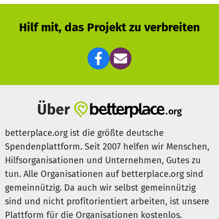
Bolivien zusammen mit Freiwilligen aus aller Welt
getragen.
Hilf mit, das Projekt zu verbreiten
Der Verein braucht weitere Unterstützung, damit
ergänzende Anpflanzungen, Werkzeuge,
Übernachtungsplätze und Personalkosten finanziert
werden können.
Besucher und Mitarbeitende, Freiwillige von "weltwärts"
oder anderer Organisationen, Praktikanten und Rentner
sind willkommen.
Über
Unter den Projekten bei betterplace, welche zur Mithilfe
einladen, finden sich weitergehende Informationen und
betterplace.org ist die größte deutsche
Bilder hierzu: "In Bolivien mitarbeiten in sozial-
Spendenplattform. Seit 2007 helfen wir Menschen,
ökologischen Projekten"
Hilfsorganisationen und Unternehmen, Gutes zu
Kontakt und mehr Infos: www.cajamarca-bolivien.de
tun. Alle Organisationen auf betterplace.org sind
www.jbh-bolivien.de
dehmel.annelie@yahoo.de in Deutschland Tel.:0761-
gemeinnützig. Da auch wir selbst gemeinnützig
1203664, in Bolivien: 00591-4-6462810 (bitte anrufen zur
sind und nicht profitorientiert arbeiten, ist unsere
deutschen Zeit zwischen 12 und 14Uhr
Plattform für die Organisationen kostenlos.