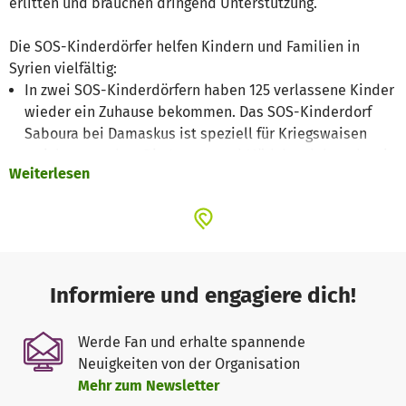
erlitten und brauchen dringend Unterstützung.
Die SOS-Kinderdörfer helfen Kindern und Familien in
Syrien vielfältig:
In zwei SOS-Kinderdörfern haben 125 verlassene Kinder
wieder ein Zuhause bekommen. Das SOS-Kinderdorf
Saboura bei Damaskus ist speziell für Kriegswaisen
errichtet worden. Die Jungen und Mädchen leben dort in
Weiterlesen
Sicherheit, liebevoll betreut von SOS-Müttern.
Vier Jugendeinrichtungen bieten 135 Jugendlichen aus
den SOS-Kinderdörfern Unterkunft und Unterstützung.
Die jungen Menschen absolvieren eine Ausbildung oder
besuchen eine weiterführende Schule.
Die SOS-Familienstärkung hilft notleidenden Kindern
Informiere und engagiere dich!
und Eltern. Oberstes Ziel ist es, die Familien durch Hilfe
zur Selbsthilfe vor dem Zerbrechen zu bewahren. Sie
Werde Fan und erhalte spannende
werden vielfältig unterstützt, zum Beispiel durch eine
Neuigkeiten von der Organisation
Ausbildung, pädagogische und psychologische Hilfe. 327
Mehr zum Newsletter
Kinder und ihre Familien erhalten so wieder eine