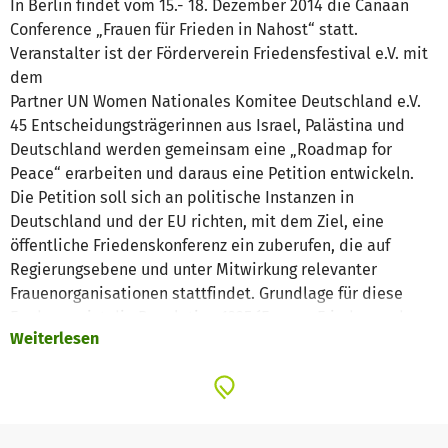
In Berlin findet vom 15.- 18. Dezember 2014 die Canaan
Conference „Frauen für Frieden in Nahost“ statt.
Veranstalter ist der Förderverein Friedensfestival e.V. mit
dem
Partner UN Women Nationales Komitee Deutschland e.V.
45 Entscheidungsträgerinnen aus Israel, Palästina und
Deutschland werden gemeinsam eine „Roadmap for
Peace“ erarbeiten und daraus eine Petition entwickeln.
Die Petition soll sich an politische Instanzen in
Deutschland und der EU richten, mit dem Ziel, eine
öffentliche Friedenskonferenz ein zuberufen, die auf
Regierungsebene und unter Mitwirkung relevanter
Frauenorganisationen stattfindet. Grundlage für diese
Forderung ist die Resolution 1325 ´Frauen, Frieden und
Weiterlesen
Sicherheit´der Vereinten Nationen, die allen UN-
Mitgliedsstaaten auferlegt, Frauen verstärkt in
friedensfördernde und friedenserhaltende Maßnahmen
einzubeziehen. Die Canaan Conference ist der Auftakt für
die Gründung eines ´Center for Partnership with Israel and