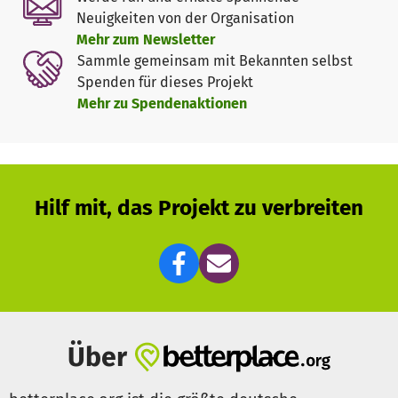
Neuigkeiten von der Organisation
Postbank Berlin
Mehr zum Newsletter
IBAN: DE57 1001 0010 0196 5061 03
Sammle gemeinsam mit Bekannten selbst
BIC: PBNKDEFFXXX
Spenden für dieses Projekt
BLZ: 10010010
Mehr zu Spendenaktionen
Konto: 19 65 06 103
——————————————— Social Media
———————————————
Hilf mit, das Projekt zu verbreiten
Facebook: www.facebook.com/THWHelfervereinigung
Homepage: www.ov-neukoelln.thw.de
Wikipedia:
http://de.wikipedia.org/wiki/Technisches_Hilfswerk
Über