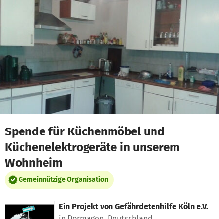
Zum Hauptinhalt springen
Erklärung zur Barrierefreiheit anzeigen
Spende für Küchenmöbel und
Küchenelektrogeräte in unserem
Wohnheim
Gemeinnützige Organisation
Ein Projekt von
Gefährdetenhilfe Köln e.V.
in Dormagen, Deutschland