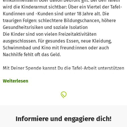
einkommensarm oder davon bedroht gilt. Bei den Tafeln
wird die Kinderarmut sichtbar: Über ein Viertel der Tafel-
Kundinnen und -Kunden sind unter 18 Jahre alt. Die
traurigen Folgen: schlechtere Bildungschancen, höhere
Gesundheitsrisiken und soziale Isolation
Die Kinder sind von vielen Freizeitaktivitäten
ausgeschlossen. Für gesundes Essen, neue Kleidung,
Schwimmbad und Kino mit Freund:innen oder auch
Nachhilfe fehlt oft das Geld.
Mit Deiner Spende kannst Du die Tafel-Arbeit unterstützen
und gezielt gegen Kinderarmut aktiv werden. Unterstütze
Weiterlesen
uns dabei, Kindern mehr Lebensfreude zu schenken.
Neben der Unterstützung und finanziellen Entlastung
durch die Lebensmittelausgabe organisieren Tafeln
Projekte für Kinder und Jugendliche. Dazu gehören:
Informiere und engagiere dich!
· Bastelnachmittage