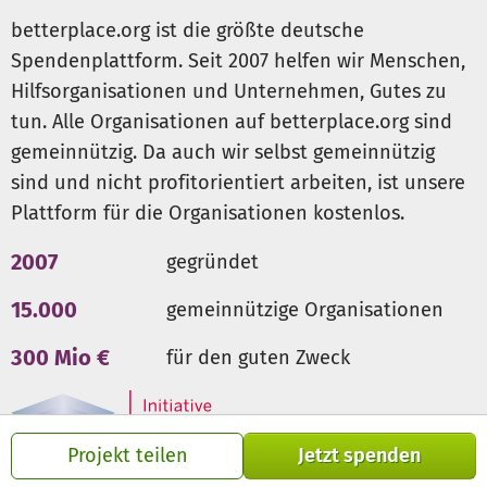
ermöglichen.
betterplace.org ist die größte deutsche
Spendenplattform. Seit 2007 helfen wir Menschen,
Mehr dazu kannst du
hier
erfahren.
Hilfsorganisationen und Unternehmen, Gutes zu
tun. Alle Organisationen auf betterplace.org sind
Die angegebenen Projekte und Bedarfe stehen beispielhaft
für die benötigte Hilfe. Alle Spenden fließen in Projekte, die
gemeinnützig. Da auch wir selbst gemeinnützig
armutsbetroffene Kinder und Jugendliche unterstützen und
sind und nicht profitorientiert arbeiten, ist unsere
Chancenungleichheiten reduzieren.
Ein kleiner Teil der
Plattform für die Organisationen kostenlos.
Spenden fließt in die allgemeine Verbandsarbeit von Tafel
Deutschland.
2007
gegründet
15.000
gemeinnützige Organisationen
300 Mio €
für den guten Zweck
Projekt teilen
Jetzt spenden