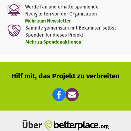
· Erlebnispädagogische Projekte
Werde Fan und erhalte spannende
· Ausflüge
Neuigkeiten von der Organisation
· Ferienfahrten
Mehr zum Newsletter
· Hausaufgabenhilfen
Sammle gemeinsam mit Bekannten selbst
· Musikunterricht
Spenden für dieses Projekt
· Filmnachmittage
Mehr zu Spendenaktionen
· Konfliktbewältigungstrainings
· Kinderkochkurse
…und viele weitere Projekte.
Hilf mit, das Projekt zu verbreiten
Die Projekte sind für Kinder und Jugendliche eine
sinnvolle Ergänzung zur Basis-Arbeit der Tafeln. Sie
machen die Hilfe wirksamer, erfordern aber zusätzliche
Investitionen und Ausgaben.
Mit Deiner Spende kannst Du gezielt Projekte für Kinder
und Jugendliche bei den Tafeln unterstützen und ihnen
Über
ein Stück Chancengleichheit und Gerechtigkeit