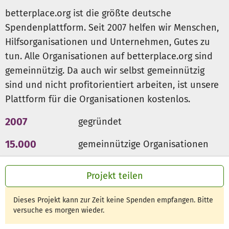
Beruf, mit dem sie wirtschaftliche Unabhängigkeit
betterplace.org ist die größte deutsche
erlangen und eine Lebensperspektive aufbauen können.
Spendenplattform. Seit 2007 helfen wir Menschen,
Im ersten Schritt wird ein Schulungs- und
Hilfsorganisationen und Unternehmen, Gutes zu
Bildungszentrum in einem Zelt errichtet. Hier lernen die
tun. Alle Organisationen auf betterplace.org sind
Teilnehmer die notwendigen Bestandteile eines guten
Crêpes kennen sowie verschiedene Variationen, um
gemeinnützig. Da auch wir selbst gemeinnützig
diesen zu servieren. Die Füllungen richten sich nach den
sind und nicht profitorientiert arbeiten, ist unsere
lokalen Angeboten und die jungen Leute lernen
Plattform für die Organisationen kostenlos.
verschiedene Konfitüren, Chutneys, Gemüse- oder
Fleischfüllungen zuzubereiten, die ihr Angebot erweitern.
2007
gegründet
In einem zweiten Schritt werden sich einzelne Teilnehmer
mit mobilen Back- und Verkaufsständen an anderen Orten
15.000
gemeinnützige Organisationen
der Stadt selbstständig machen. Hierfür brauchen wir
300 Mio €
für den guten Zweck
Crêpemaschinen, ein kleines Motorrad um die Maschinen
Projekt teilen
an die verschiedenen Verkaufsstellen zu transportieren,
ein Zelt das als Unterrichtsraum dient und ein paar
Dieses Projekt kann zur Zeit keine Spenden empfangen. Bitte
Solaranlagen um die Stromversorgung zu gewährleisten.
versuche es morgen wieder.