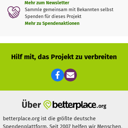
Mehr zum Newsletter
Waschbären. Sie alle haben ein Handicap, das ihnen das
Sammle gemeinsam mit Bekannten selbst
Überleben draussen in der Natur unmöglich machen
Spenden für dieses Projekt
würde, sind aber ansonsten fit und fühlen sich wohl.
Mehr zu Spendenaktionen
Ziel des Vereins ist es, möglichst alle Wildtiere die in der
Wildtierauffangstation landen wieder gesund in die
Freiheit zu entlassen, jedoch gelingt das nicht immer.
Sofern sich das Wildtier mit seinem Handicap arrangieren
Hilf mit, das Projekt zu verbreiten
kann, und es sich wohl fühlt, wird es Dauergast, aber auch
nur dann.
Aber wenn man sieht wie ein Bussard oder Falke der
einmal in der Station zur Pflege war wegen einen
gebrochenen Flügels, am Tag seiner Freilassung davon
fliegt und seine Kreise zieht, dann ist das der grösste
Über
Lohn den es gibt.
betterplace.org ist die größte deutsche
Spendenplattform. Seit 2007 helfen wir Menschen,