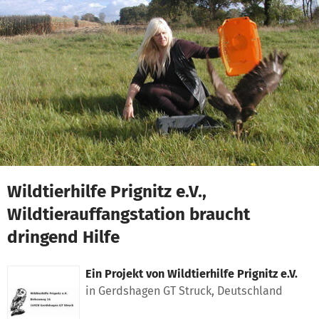
Zum Hauptinhalt springen
Erklärung zur Barrierefreiheit anzeigen
Wildtierhilfe Prignitz e.V.,
Wildtierauffangstation braucht
dringend Hilfe
Ein Projekt von
Wildtierhilfe Prignitz e.V.
in Gerdshagen GT Struck, Deutschland