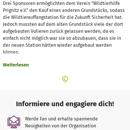
Drei Sponsoren ermöglichten dem Verein "Wildtierhilfe
Prignitz e.V." den Kauf eines anderen Grundstücks, sodass
die Wildtierauffangstation für die Zukunft Sicherheit hat.
Jedoch mussten auf dem alten Grundstück viele der dort
aufgebauten Volieren zurück gelassen werden, da es
einfach nicht möglich war sie so abzubauen, dass sie in
der neuen Station hätten wieder aufgebaut werden
können.
Weiterlesen
Nur durch Spenden war es möglich erst einmal die
Volieren aufzubauen, die für die Umsetzung der schon
vorhandenen Pfleglinge und Dauerpfleglinge notwendig
waren. Nun müssen aber noch weitere Volieren dringend
aufgebaut werden und durch die ständig steigende Zahl
der Wildtiere die in der Station abgegeben werden
Informiere und engagiere dich!
steigen auch die monatlichen Futterkosten. Derzeit
verbraucht die Station im Monat ca. 100 Kg Eintagsküken
Werde Fan und erhalte spannende
für die sogenannten Dauergäste. Das sind Bussarde,
Neuigkeiten von der Organisation
Waldkäuze, Nebelkrähen, Schwäne, Falken und