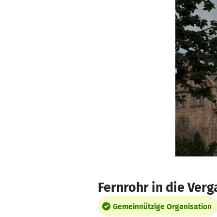
Zum Hauptinhalt springen
Erklärung zur Barrierefreiheit anzeigen
Fernrohr in die Ver
Gemeinnützige Organisation