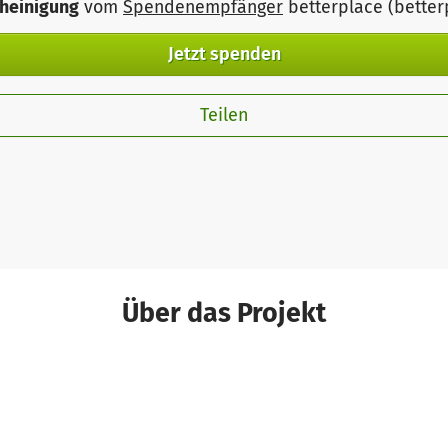
heinigung
vom
Spendenempfänger
betterplace (bette
Jetzt spenden
Teilen
Über das Projekt