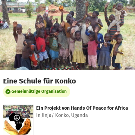
Zum Hauptinhalt springen
Erklärung zur Barrierefreiheit anzeigen
Eine Schule für Konko
Gemeinnützige Organisation
Ein Projekt von
Hands Of Peace for Africa
in Jinja/ Konko, Uganda