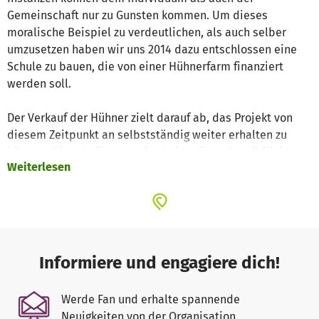
Gemeinschaft nur zu Gunsten kommen. Um dieses
moralische Beispiel zu verdeutlichen, als auch selber
umzusetzen haben wir uns 2014 dazu entschlossen eine
Schule zu bauen, die von einer Hühnerfarm finanziert
werden soll.
Der Verkauf der Hühner zielt darauf ab, das Projekt von
diesem Zeitpunkt an selbstständig weiter erhalten zu
können. Wir schaffen dabei Arbeitsplätze, Sensibilisierung
Weiterlesen
zur Viehhaltung, sowie Verantwortung für sich selbst und
das Umfeld und den Erhalt, als auch das fortlaufende
Bestehen eines Kindergartens in Assoziation einer
Vorschule.
Beispiel:
Informiere und engagiere dich!
1000 Hühner kosten in der Anschaffung und Haltung
insgesamt 2800 Euro. (Man beachte den Wechselkurs)
Werde Fan und erhalte spannende
Verkauft werden diese nach 4-8 Wochen. Von diesem
Neuigkeiten von der Organisation