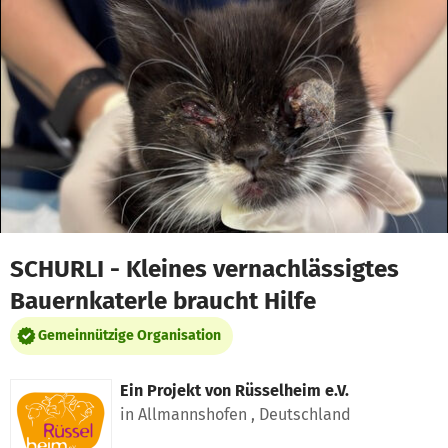
Zum Hauptinhalt springen
Erklärung zur Barrierefreiheit anzeigen
SCHURLI - Kleines vernachlässigtes
Bauernkaterle braucht Hilfe
Gemeinnützige Organisation
Ein Projekt von
Rüsselheim e.V.
in Allmannshofen , Deutschland