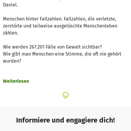
Daniel.
Menschen hinter Fallzahlen. Fallzahlen, die verletzte,
zerstörte und teilweise ausgelöschte Menschenleben
zählen.
Wie werden 267.201 Fälle von Gewalt sichtbar?
Wie gibt man Menschen eine Stimme, die oft nie gehört
wurden?
Mit der öffentlichen Rauminstallation
Weiterlesen
„Gewalt.Passiert.Täglich.Neben.Dir.“ tin wir genau das.
Wir machen erfahrbar, was sich hinter Zahlen versteckt.
Was jeden Tag passiert. Jede Stunde. Jede Minute. Direkt
neben dir, neben mir, unter uns.
Vom 19. und 20. September 2026 wird unsere künstlerisch
Informiere und engagiere dich!
begehbare Rauminstallation in Berlin (Tanzhalle