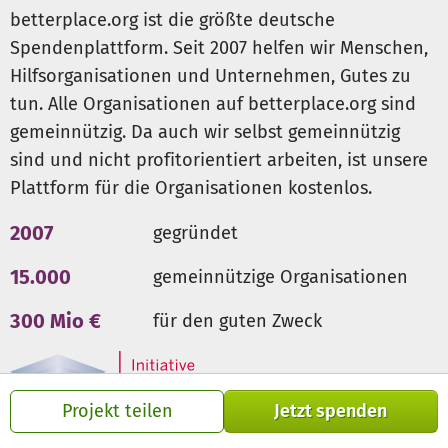
Lösungsansätze und Präventionsmöglichkeiten, um Gewalt
betterplace.org ist die größte deutsche
frühzeitiger zu erkennen und zu verhindern.
Spendenplattform. Seit 2007 helfen wir Menschen,
Hilfsorganisationen und Unternehmen, Gutes zu
Mit deiner Spende unterstützt du die Umsetzung der
tun. Alle Organisationen auf betterplace.org sind
Installation, Technik, Druckmaterialien, Raummiete,
technisches Equipment und öffentliche Aufklärung.
gemeinnützig. Da auch wir selbst gemeinnützig
sind und nicht profitorientiert arbeiten, ist unsere
Plattform für die Organisationen kostenlos.
2007
gegründet
15.000
gemeinnützige Organisationen
300 Mio €
für den guten Zweck
Projekt teilen
Jetzt spenden