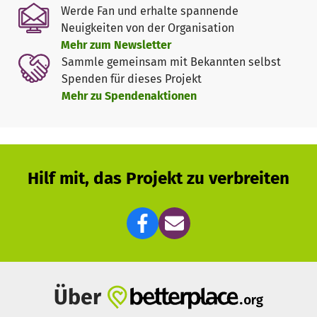
Wiesenburg) öffentlich zugänglich sein. - Eintritt frei.
Werde Fan und erhalte spannende
Neuigkeiten von der Organisation
Von Samstagmorgen bis Sonntagabend wächst die „Wand
Mehr zum Newsletter
der Fälle“ in Echtzeit. Während im realen Leben um uns
Sammle gemeinsam mit Bekannten selbst
herum hinter Türen geweint, geschwiegen, kontrolliert
Spenden für dieses Projekt
oder verletzt wird, verdichtet sich der Raum aus Licht,
Mehr zu Spendenaktionen
Stimmen, Projektionen und Fallkarten immer weiter.
Stimmen von Betroffenen, Täter:innen und Menschen, die
wegsehen, durchdringen den Raum. Aussagen,
Erinnerungen und Fallkarten machen sichtbar, was hinter
Hilf mit, das Projekt zu verbreiten
Wänden und Fassaden geschieht und wie sehr Gewalt Teil
unseres gesellschaftlichen Alltags geworden ist.
Im Rahmen des Projekts veröffentlicht die „Initiative
Zukunft Ohne Gewalt – Gewaltfreie Familien, Beziehungen,
Gesellschaft“ außerdem die Ergebnisse einer
bundesweiten Erhebung zu den Ursachen von Gewalt im
Über
sozialen Nahbereich. Zudem präsentieren wir