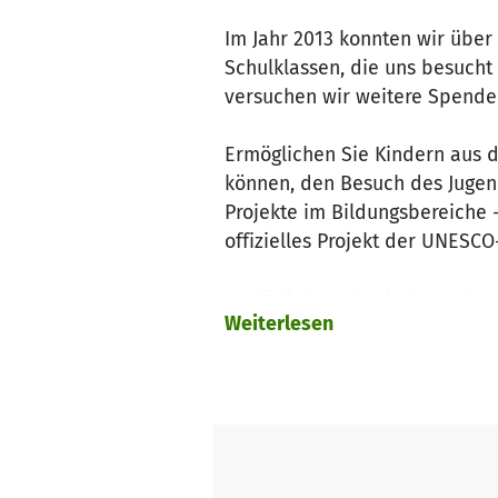
Im Jahr 2013 konnten wir über 
Schulklassen, die uns besucht 
versuchen wir weitere Spend
Ermöglichen Sie Kindern aus de
können, den Besuch des Jugen
Projekte im Bildungsbereiche -
offizielles Projekt der UNESC
Ermöglichen Sie Kindern einen
Weiterlesen
Wir arbeiten mit der Stiftung 
können wir in diesem ehrenamt
Sachkosten an, die wirtschaft
Bundesfreiwilligen, Betriebsmit