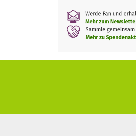
Zu guter letzt für alle diejeni
dem Schiff beträgt INSGESAMT 
Werde Fan und erhal
Jahresetat von rund 25.000 Eur
Mehr zum Newslette
ehrenamtlich arbeiten, weil e
Sammle gemeinsam m
Jahresberichte und andere Do
Mehr zu Spendenakt