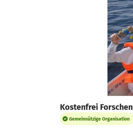
Zum Hauptinhalt springen
Erklärung zur Barrierefreiheit anzeigen
Kostenfrei Forschen
Gemeinnützige Organisation