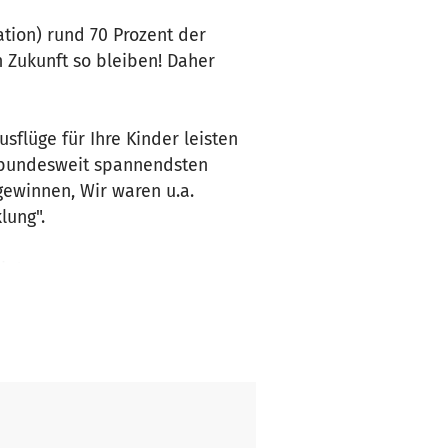
ation) rund 70 Prozent der
n Zukunft so bleiben! Daher
sflüge für Ihre Kinder leisten
r bundesweit spannendsten
gewinnen, Wir waren u.a.
lung".
ht!
onals stellt. Auf diese Weise
och fallen permanent
e Taschengelder für unsere