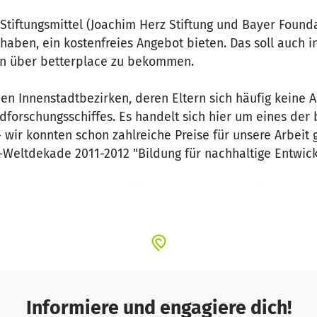
Stiftungsmittel (Joachim Herz Stiftung und Bayer Found
haben, ein kostenfreies Angebot bieten. Das soll auch i
en über betterplace zu bekommen.
n Innenstadtbezirken, deren Eltern sich häufig keine Au
dforschungsschiffes. Es handelt sich hier um eines de
 wir konnten schon zahlreiche Preise für unsere Arbeit 
O-Weltdekade 2011-2012 "Bildung für nachhaltige Entwick
 einfachen Zugang zu Bildung wie er seinesgleichen suc
Naturschutz Berlin zusammen, die uns einen Teil des Pers
lich aufgestellten Projekt sehr günstig arbeiten. Denn
lich abgedeckt sein müssen (Versicherungen, sogenannt
tel, Einkauf Labormaterialien etc.).
Informiere und engagiere dich!