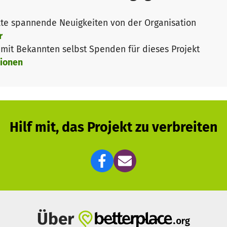
gen, die genau auf Zahlen achten: Unser Etat für durchsc
noch nicht einmal die Kosten für eine halbe Sozialarbei
te spannende Neuigkeiten von der Organisation
o sind somit auf dem Schiff 10 Mitarbeiter tätig. Wieso
r
s keine Verwaltung gibt usw.An interessierte Spender s
it Bekannten selbst Spenden für dieses Projekt
kumente.
ionen
Hilf mit, das Projekt zu verbreiten
Über