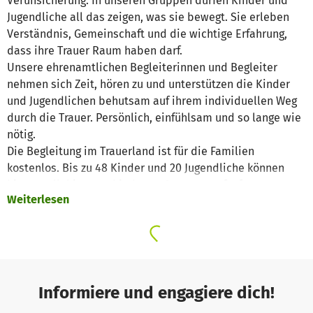
Verunsicherung. In unseren Gruppen dürfen Kinder und
Jugendliche all das zeigen, was sie bewegt. Sie erleben
Verständnis, Gemeinschaft und die wichtige Erfahrung,
dass ihre Trauer Raum haben darf.
Unsere ehrenamtlichen Begleiterinnen und Begleiter
nehmen sich Zeit, hören zu und unterstützen die Kinder
und Jugendlichen behutsam auf ihrem individuellen Weg
durch die Trauer. Persönlich, einfühlsam und so lange wie
nötig.
Die Begleitung im Trauerland ist für die Familien
kostenlos. Bis zu 48 Kinder und 20 Jugendliche können
hier parallel in verschiedenen Gruppen aufgefangen
Weiterlesen
werden. Möglich wird das ausschließlich durch
ehrenamtliches Engagement und Spenden.
Ihre Spende hilft
Mit 2.500 € kann einem Kind und seinen Angehörigen für
ein Jahr ein geschützter Ort der Trauerbegleitung
Informiere und engagiere dich!
ermöglicht werden.