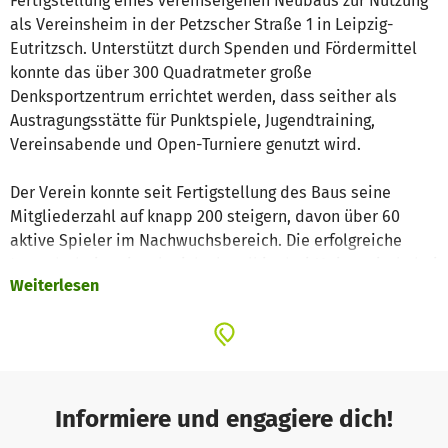
Fertigstellung eines vereinseigenen Neubaus zur Nutzung
als Vereinsheim in der Petzscher Straße 1 in Leipzig-
Eutritzsch. Unterstützt durch Spenden und Fördermittel
konnte das über 300 Quadratmeter große
Denksportzentrum errichtet werden, dass seither als
Austragungsstätte für Punktspiele, Jugendtraining,
Vereinsabende und Open-Turniere genutzt wird.
Der Verein konnte seit Fertigstellung des Baus seine
Mitgliederzahl auf knapp 200 steigern, davon über 60
aktive Spieler im Nachwuchsbereich. Die erfolgreiche
Jugendarbeit spiegelt sich aktuell in drei Meistertiteln bei
Weiterlesen
den Sächsischen Jugendmeisterschaften in Sebnitz wider,
sowie in der Verleihung des FIDE-Meister-Titels an
Bundesnachwuchskader-Mitglied Laertes Neuhoff, der
aktiv die erste Mannschaft der Schachgemeinschaft
Leipzig vertritt.
Informiere und engagiere dich!
Im Rahmen dieses bundesweit einzigartigen