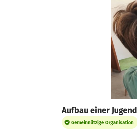
Zum Hauptinhalt springen
Erklärung zur Barrierefreiheit anzeigen
Aufbau einer Jugen
Gemeinnützige Organisation