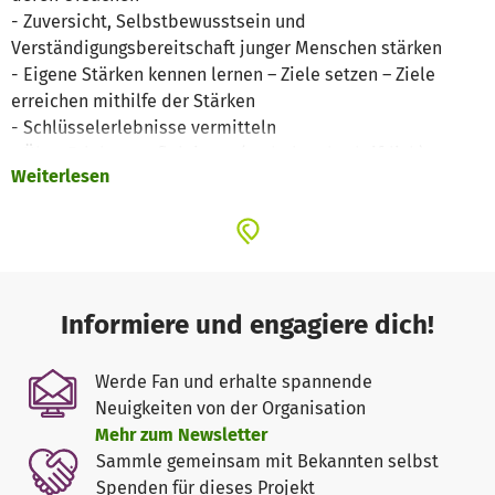
- Zuversicht, Selbstbewusstsein und
Verständigungsbereitschaft junger Menschen stärken
- Eigene Stärken kennen lernen – Ziele setzen – Ziele
erreichen mithilfe der Stärken
- Schlüsselerlebnisse vermitteln
- Über Erlebtes reflektieren (verbal und schriftlich)
Weiterlesen
- Das wirkliche Glück im Leben erkennen
- Rollenspiele
Privates von Tina K
"Nachdem wir unseren Entschluss publik gemacht hatten,
Workshops zum Thema: “Gewaltprävention - für
Informiere und engagiere dich!
Zivilcourage und ein friedliches Miteinander!” zu halten,
bekamen wir regelmäßige Einladungen von Schulen.
Werde Fan und erhalte spannende
Häufig kam die Initiative von engagierten Schülern und
Neuigkeiten von der Organisation
Lehrern selbst, weil sie Anteil an Jonny’s Geschichte
Mehr zum Newsletter
genommen hatten und an ihren Projekttagen über Jonny
Sammle gemeinsam mit Bekannten selbst
berichten wollten, aber manchmal erhielten wir auch
Spenden für dieses Projekt