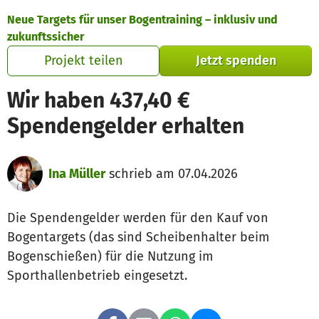
Zum Hauptinhalt springen
Erklärung zur Barrierefreiheit anzeigen
Neue Targets für unser Bogentraining – inklusiv und
zukunftssicher
Projekt teilen
Jetzt spenden
Wir haben 437,40 €
Spendengelder erhalten
Ina Müller
schrieb am 07.04.2026
Die Spendengelder werden für den Kauf von
Bogentargets (das sind Scheibenhalter beim
Bogenschießen) für die Nutzung im
Sporthallenbetrieb eingesetzt.