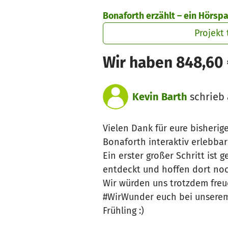
Zum Hauptinhalt springen
Erklärung zur Barrierefreiheit anzeigen
Bonaforth erzählt – ein Hörs
Projekt 
Wir haben 848,60
Kevin Barth
schrieb 
Vielen Dank für eure bisherig
Bonaforth interaktiv erlebba
Ein erster großer Schritt ist
entdeckt und hoffen dort noch
Wir würden uns trotzdem freu
#WirWunder euch bei unserem 
Frühling :)