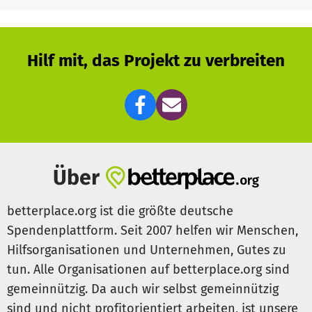
erreichen, ist der Verein auf Ihre Spende angewiesen.
Wir rufen daher alle Bürger und Freunde Berlins auf, sich
mit einer Spende an der Rekonstruktion des Turms zu
Hilf mit, das Projekt zu verbreiten
beteiligen und somit die historische Silhouette Berlins
wieder herzustellen. Ihre Spende kann viel bewirken.
Über
betterplace.org ist die größte deutsche
Spendenplattform. Seit 2007 helfen wir Menschen,
Hilfsorganisationen und Unternehmen, Gutes zu
tun. Alle Organisationen auf betterplace.org sind
gemeinnützig. Da auch wir selbst gemeinnützig
sind und nicht profitorientiert arbeiten, ist unsere