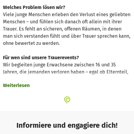
Welches Problem lösen wir?
Viele junge Menschen erleben den Verlust eines geliebten
Menschen – und fühlen sich danach oft allein mit ihrer
Trauer. Es fehlt an sicheren, offenen Räumen, in denen
man sich verstanden fühlt und über Trauer sprechen kann,
ohne bewertet zu werden.
Für wen sind unsere Trauerevents?
Wir begleiten junge Erwachsene zwischen 16 und 35
Jahren, die jemanden verloren haben – egal ob Elternteil,
Freund*in, Geschwister, oder Partner*in.
Weiterlesen
Was sind Trauerevents?
Mit unseren kostenlosen Trauerevents schaffen wir
Begegnung, Leichtigkeit und Verbindung – durch
gemeinsames Kochen, kreative Workshops, Gespräche am
Feuer oder Spaziergänge in der Natur. Unsere Events
Informiere und engagiere dich!
sollen zeigen: Trauer darf da sein, und man ist damit nicht