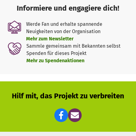
Verantwortungsträgern in ihren Gemeinden ausgebildet –
Informiere und engagiere dich!
für eine Zukunft in Würde.
Werde Fan und erhalte spannende
Schnelle Hilfe bei Katastrophen
Neuigkeiten von der Organisation
Dürre, Überschwemmungen und Zyklone zerstören immer
Mehr zum Newsletter
wieder Existenzen. Wir helfen sofort – unbürokratisch und
Sammle gemeinsam mit Bekannten selbst
direkt vor Ort.
Spenden für dieses Projekt
Mehr zu Spendenaktionen
Warum deine Spende zählt
Du gibst Kindern die Chance auf Bildung.
Du ermöglichst Familien Nahrung und Sicherheit.
Du schenkst jungen Menschen eine Zukunft.
Hilf mit, das Projekt zu verbreiten
Jede Spende – ob groß oder klein – verändert Leben.
Hoffnung wächst, wenn wir gemeinsam handeln.
Schenke heute
„
Hoffnung für Malawi
“.