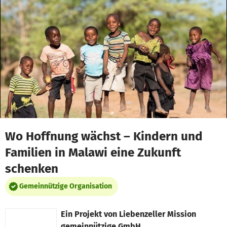
Zum Hauptinhalt springen
Erklärung zur Barrierefreiheit anzeigen
Wo Hoffnung wächst – Kindern und
Familien in Malawi eine Zukunft
schenken
Gemeinnützige Organisation
Ein Projekt von
Liebenzeller Mission
gemeinnützige GmbH