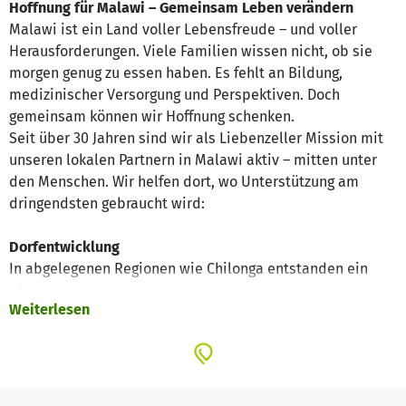
Hoffnung für Malawi – Gemeinsam Leben verändern
Malawi ist ein Land voller Lebensfreude – und voller
Herausforderungen. Viele Familien wissen nicht, ob sie
morgen genug zu essen haben. Es fehlt an Bildung,
medizinischer Versorgung und Perspektiven. Doch
gemeinsam können wir Hoffnung schenken.
Seit über 30 Jahren sind wir als Liebenzeller Mission mit
unseren lokalen Partnern in Malawi aktiv – mitten unter
den Menschen. Wir helfen dort, wo Unterstützung am
dringendsten gebraucht wird:
Dorfentwicklung
In abgelegenen Regionen wie Chilonga entstanden ein
Kindergarten, eine Schule und ein Bewässerungssystem.
Weiterlesen
Ein Maislager sichert Familien in Hungerzeiten ab.
Ausbildung für junge Menschen
Am
Chisomo-Zentrum
lernen Jugendliche das
Schreinerhandwerk und werden gleichzeitig zu