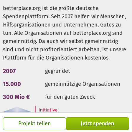
sortiert, gewogen und recycelt oder weiterverarbeitet,
betterplace.org ist die größte deutsche
damit kein Abfall mehr in der Natur landet.
Spendenplattform. Seit 2007 helfen wir Menschen,
Teamaufbau vor Ort:
Wir schaffen Arbeitsplätze für
lokale Mitarbeitende, die langfristig Teil des Projekts
Hilfsorganisationen und Unternehmen, Gutes zu
bleiben, um ein dauerhaftes Abfallmanagementsystem
tun. Alle Organisationen auf betterplace.org sind
aufzubauen.
gemeinnützig. Da auch wir selbst gemeinnützig
Transparente Dokumentation:
Jede gesammelte Menge
sind und nicht profitorientiert arbeiten, ist unsere
wird digital erfasst und nachverfolgbar gemacht.
Plattform für die Organisationen kostenlos.
2007
gegründet
Wem wollen wir in Kambodscha helfen?
Direkt: den Menschen vor Ort, insbesondere
15.000
gemeinnützige Organisationen
Gemeinden, Dörfern und Stadtvierteln entlang der
Gewässer, die auf sauberes Wasser und intakte
300 Mio €
für den guten Zweck
Ökosysteme angewiesen sind.
Indirekt: Tieren und Pflanzen in und an den Flüssen, die
durch den Müll gefährdet sind.
Langfristig: zukünftigen Generationen, durch
Projekt teilen
Jetzt spenden
Bewusstseinsbildung und Erhalt ökologischer