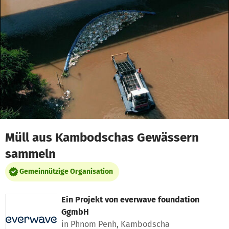
Zum Hauptinhalt springen
Erklärung zur Barrierefreiheit anzeigen
Müll aus Kambodschas Gewässern
sammeln
Gemeinnützige Organisation
Ein Projekt von
everwave foundation
GgmbH
in Phnom Penh, Kambodscha