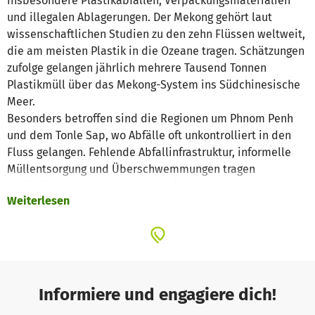
insbesondere Plastikabfällen, Verpackungsmaterialien
und illegalen Ablagerungen. Der Mekong gehört laut
wissenschaftlichen Studien zu den zehn Flüssen weltweit,
die am meisten Plastik in die Ozeane tragen. Schätzungen
zufolge gelangen jährlich mehrere Tausend Tonnen
Plastikmüll über das Mekong-System ins Südchinesische
Meer.
Besonders betroffen sind die Regionen um Phnom Penh
und dem Tonle Sap, wo Abfälle oft unkontrolliert in den
Fluss gelangen. Fehlende Abfallinfrastruktur, informelle
Müllentsorgung und Überschwemmungen tragen
zusätzlich zur Verschmutzung bei.
Weiterlesen
Dieser Müll gefährdet:
Flora & Fauna: Wassertiere, Fische, Vögel und Pflanzen,
die durch Mikroplastik und Schadstoffe bedroht sind
Gesundheit von Menschen, die Wasser als Trink- oder
Nutzwasser verwenden
Tourismus und lokale Wirtschaft, insbesondere
Informiere und engagiere dich!
Fischerei und Landwirtschaft